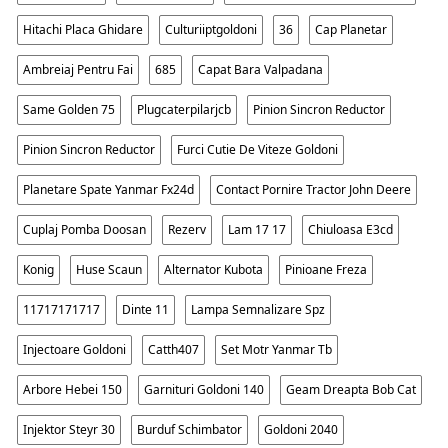
Hitachi Placa Ghidare
Culturiiptgoldoni
36
Cap Planetar
Ambreiaj Pentru Fai
685
Capat Bara Valpadana
Same Golden 75
Plugcaterpilarjcb
Pinion Sincron Reductor
Pinion Sincron Reductor
Furci Cutie De Viteze Goldoni
Planetare Spate Yanmar Fx24d
Contact Pornire Tractor John Deere
Cuplaj Pomba Doosan
Rezerv
Lam 17 17
Chiuloasa E3cd
Konig
Huse Scaun
Alternator Kubota
Pinioane Freza
11717171717
Dinte 11
Lampa Semnalizare Spz
Injectoare Goldoni
Catth407
Set Motr Yanmar Tb
Arbore Hebei 150
Garnituri Goldoni 140
Geam Dreapta Bob Cat
Injektor Steyr 30
Burduf Schimbator
Goldoni 2040