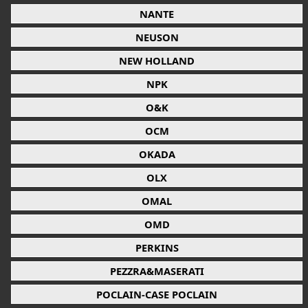
NANTE
NEUSON
NEW HOLLAND
NPK
O&K
OCM
OKADA
OLX
OMAL
OMD
PERKINS
PEZZRA&MASERATI
POCLAIN-CASE POCLAIN