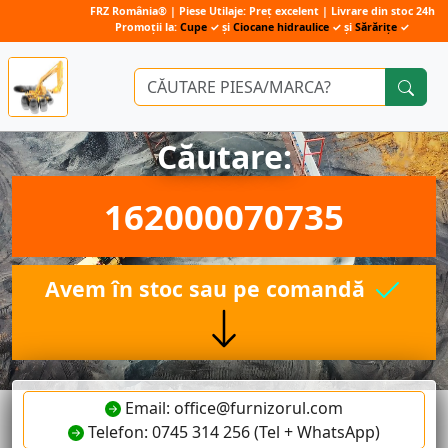
FRZ România® | Piese Utilaje: Preț excelent | Livrare din stoc 24h
Promoții la:
Cupe
✓ și
Ciocane hidraulice
✓ și
Sărărițe
✓
Căutare:
162000070735
Avem în stoc sau pe comandă
Email: office@furnizorul.com
Telefon: 0745 314 256 (Tel + WhatsApp)