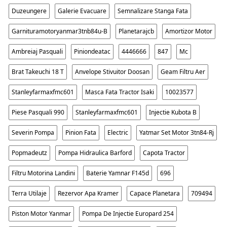
Duzeungere
Galerie Evacuare
Semnalizare Stanga Fata
Garnituramotoryanmar3tnb84u-B
Planetarajcb
Amortizor Motor
Ambreiaj Pasquali
Piniondeatac
4446666
847
Mc
Brat Takeuchi 18 T
Anvelope Stivuitor Doosan
Geam Filtru Aer
Stanleyfarmaxfmc601
Masca Fata Tractor Isaki
10023577
Piese Pasquali 990
Stanleyfarmaxfmc601
Injectie Kubota B
Severin Pompa
Pinion Fata
Electric
Yatmar Set Motor 3tn84-Rj
Popmadeutz
Pompa Hidraulica Barford
Capota Tractor
Filtru Motorina Landini
Baterie Yamnar F145d
696
Terra Utilaje
Rezervor Apa Kramer
Capace Planetara
709494
Piston Motor Yanmar
Pompa De Injectie Europard 254