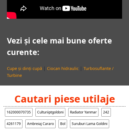
Vezi și cele mai bune oferte
curente:
|
|
Cupe și dinți cupă
Ciocan hidraulic
Turbosuflante /
Turbine
Cautari piese utilaje
162000070735
Culturiiptgoldoni
Radiator Yanmar
242
4261179
Ambreiaj Cararo
Bol
Suruburi Lama Goldini