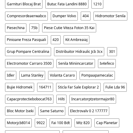
Garnituri Blocaj Brat
Butuc Fata Landini 8880
1210
Compresordeaerwabco
Dumper Volvo
404
Hidromotor Senila
Piesechina
75b
Piese Cutie Viteza Foton 35 Kai
Pinioane Freza Pasquali
420
Kit Ambreaiaj
Grup Pompare Centralina
Distribuitor Hidraulic Jcb 3cx
301
Electromotor Carraro 3500
Senila Miniincarcator
Iv4efeco
Idler
Lama Stanley
Volanta Cararo
Pompaapamecalac
Bujie Hidromek
164711
Sticla Far Sale Explorar 2
Fulie Lda 96
Capacprotectiebobocat763
Hilti
Incarcatorptzetormajor80
Bloc Motor Iseki
Same Saturno
Electrovalv 0 2 177777
Motorjcb8014
9922
Fai 100 Bdt
Mtz 820
Cap Planetar