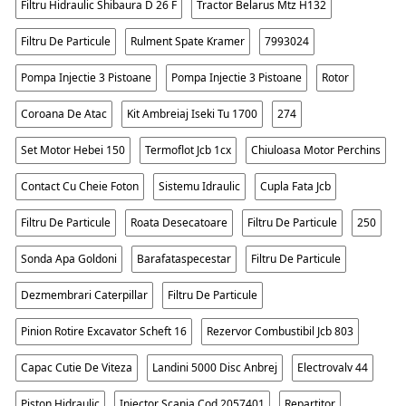
Filtru Hidraulic Shibaura D 26 F
Tractor Belarus Mtz H132
Filtru De Particule
Rulment Spate Kramer
7993024
Pompa Injectie 3 Pistoane
Pompa Injectie 3 Pistoane
Rotor
Coroana De Atac
Kit Ambreiaj Iseki Tu 1700
274
Set Motor Hebei 150
Termoflot Jcb 1cx
Chiuloasa Motor Perchins
Contact Cu Cheie Foton
Sistemu Idraulic
Cupla Fata Jcb
Filtru De Particule
Roata Desecatoare
Filtru De Particule
250
Sonda Apa Goldoni
Barafataspecestar
Filtru De Particule
Dezmembrari Caterpillar
Filtru De Particule
Pinion Rotire Excavator Scheft 16
Rezervor Combustibil Jcb 803
Capac Cutie De Viteza
Landini 5000 Disc Anbrej
Electrovalv 44
Piston Hidraulic
Injector Scania Cod 2057401
Repartitor