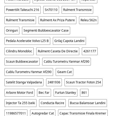
Powertilit Takeuchi 216
Sn70110
Rulment Transmisie
Rulment Transmisie
Rulment Ax Priza Putere
Releu 562n
Oringuri
Segmenti Buldoexcavator Case
Pedala Aceleratie Volvo L25 B
Grilaj Capota Landini
Cilindru Monobloc
Rulment Caseta De Directie
4261177
Scaun Buldoexcavator
Cablu Turometru Yanmar Af290
Cablu Turometru Yanmar Af290
Geam Cat
Satelit Stanga Valpadana
2481936
Scaun Tractor Foton 254
Arbore Motor Ford
Bec Far
Furtun Stanley
861
Injector Ta 255 Iseki
Conducta Racire
Bucsa Balansoar Landini
11986577011
Autogredar Cat
Capac Transmisie Finala Kremer