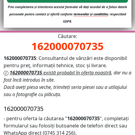
Prin completarea și trimiterea acestui formular vă dați acordul de a folosi datele
personale pentru contact și ofertă conform
termenilor și conditiilor
, respectând
GDPR.
Căutare:
162000070735
162000070735
: Consultantul de vânzări este disponibil
pentru preț, informații tehnice, stoc și livrare.
162000070735
există probabil în oferta noastră
, dar nu a
fost încă introdus în site.
Dacă aveți piesa veche, trimiteți seria piesei sau a utilajului
sau o fotografie cu plăcuța.
162000070735
- pentru oferta la căutarea "
162000070735
", completați
formularul sau folosiți butoanele de telefon direct sau
WhatsApp direct (0745 314 256).