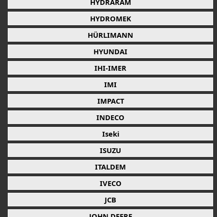
HYDRARAM
HYDROMEK
HÜRLIMANN
HYUNDAI
IHI-IMER
IMI
IMPACT
INDECO
Iseki
ISUZU
ITALDEM
IVECO
JCB
JOHN DEERE