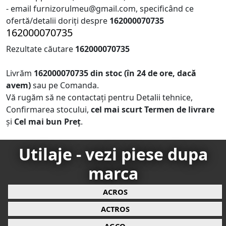
- email furnizorulmeu@gmail.com, specificând ce
ofertă/detalii doriți despre
162000070735
162000070735
Rezultate căutare
162000070735
Livrăm
162000070735
din stoc (în 24 de ore, dacă
avem)
sau pe Comanda.
Vă rugăm să ne contactați pentru Detalii tehnice,
Confirmarea stocului,
cel mai scurt Termen de livrare
și
Cel mai bun Preț
.
Utilaje - vezi piese dupa
marca
ACROS
ACTROS