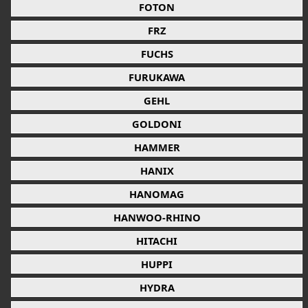
FOTON
FRZ
FUCHS
FURUKAWA
GEHL
GOLDONI
HAMMER
HANIX
HANOMAG
HANWOO-RHINO
HITACHI
HUPPI
HYDRA