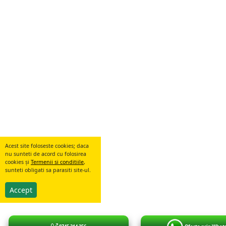
Acest site foloseste cookies; daca
nu sunteti de acord cu folosirea
cookies și
Termenii si conditiile
,
sunteti obligati sa parasiti site-ul.
Accept