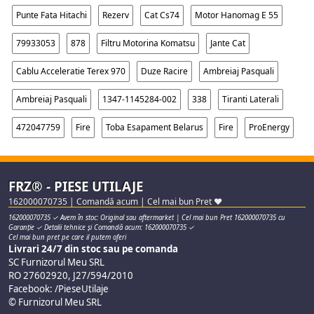
Punte Fata Hitachi
Rezerv
Cat Cs74
Motor Hanomag E 55
79933053
878
Filtru Motorina Komatsu
Jante Cat
Cablu Acceleratie Terex 970
Duze Racire
Ambreiaj Pasquali
Ambreiaj Pasquali
1347-1145284-002
338
Tiranti Laterali
472047759
Fire
Toba Esapament Belarus
Fire
ProEnergy
FRZ® - PIESE UTILAJE
162000070735 | Comandă acum | Cel mai bun Pret ♥
162000070735 ✓ Avem în stoc: Original sau aftermarket | Cel mai bun Pret 162000070735 cu
Garanție ✓ Detalii tehnice și Comandă acum: 162000070735 ✓
Cel mai bun pret pe care il putem oferi
Livrari 24/7 din stoc sau pe comanda
SC Furnizorul Meu SRL
RO 27602920, J27/594/2010
Facebook: /PieseUtilaje
© Furnizorul Meu SRL