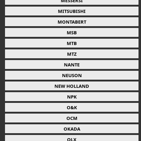
MESSERSI
MITSUBISHI
MONTABERT
MSB
MTB
MTZ
NANTE
NEUSON
NEW HOLLAND
NPK
O&K
OCM
OKADA
OLX