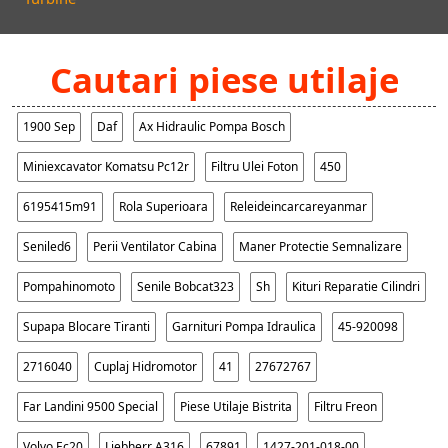
Cautari piese utilaje
1900 Sep
Daf
Ax Hidraulic Pompa Bosch
Miniexcavator Komatsu Pc12r
Filtru Ulei Foton
450
6195415m91
Rola Superioara
Releideincarcareyanmar
Seniled6
Perii Ventilator Cabina
Maner Protectie Semnalizare
Pompahinomoto
Senile Bobcat323
Sh
Kituri Reparatie Cilindri
Supapa Blocare Tiranti
Garnituri Pompa Idraulica
45-920098
2716040
Cuplaj Hidromotor
41
27672767
Far Landini 9500 Special
Piese Utilaje Bistrita
Filtru Freon
Volvo Ec20
Liebherr A316
67891
1427-201-018-00