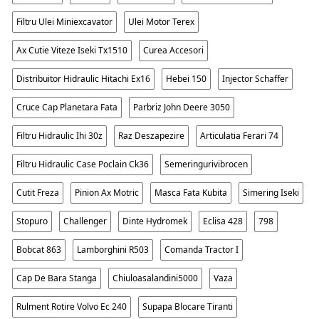
Filtru Ulei Miniexcavator
Ulei Motor Terex
Ax Cutie Viteze Iseki Tx1510
Curea Accesori
Distribuitor Hidraulic Hitachi Ex16
Hebei 150
Injector Schaffer
Cruce Cap Planetara Fata
Parbriz John Deere 3050
Filtru Hidraulic Ihi 30z
Raz Deszapezire
Articulatia Ferari 74
Filtru Hidraulic Case Poclain Ck36
Semeringurivibrocen
Cutit Freza
Pinion Ax Motric
Masca Fata Kubita
Simering Iseki
Stopuro
Challenger
Dinte Hydromek
Eclisa 428
798
Bobcat 863
Lamborghini R503
Comanda Tractor I
Cap De Bara Stanga
Chiuloasalandini5000
Vaza
Rulment Rotire Volvo Ec 240
Supapa Blocare Tiranti