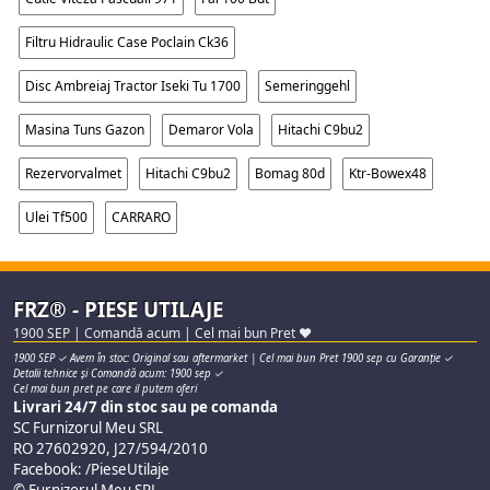
Filtru Hidraulic Case Poclain Ck36
Disc Ambreiaj Tractor Iseki Tu 1700
Semeringgehl
Masina Tuns Gazon
Demaror Vola
Hitachi C9bu2
Rezervorvalmet
Hitachi C9bu2
Bomag 80d
Ktr-Bowex48
Ulei Tf500
CARRARO
FRZ® - PIESE UTILAJE
1900 SEP | Comandă acum | Cel mai bun Pret ♥
1900 SEP ✓ Avem în stoc: Original sau aftermarket | Cel mai bun Pret 1900 sep cu Garanție ✓
Detalii tehnice și Comandă acum: 1900 sep ✓
Cel mai bun pret pe care il putem oferi
Livrari 24/7 din stoc sau pe comanda
SC Furnizorul Meu SRL
RO 27602920, J27/594/2010
Facebook: /PieseUtilaje