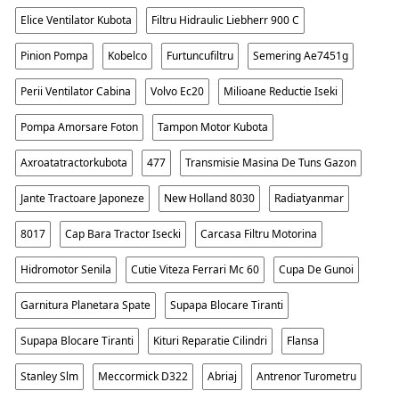
Elice Ventilator Kubota
Filtru Hidraulic Liebherr 900 C
Pinion Pompa
Kobelco
Furtuncufiltru
Semering Ae7451g
Perii Ventilator Cabina
Volvo Ec20
Milioane Reductie Iseki
Pompa Amorsare Foton
Tampon Motor Kubota
Axroatatractorkubota
477
Transmisie Masina De Tuns Gazon
Jante Tractoare Japoneze
New Holland 8030
Radiatyanmar
8017
Cap Bara Tractor Isecki
Carcasa Filtru Motorina
Hidromotor Senila
Cutie Viteza Ferrari Mc 60
Cupa De Gunoi
Garnitura Planetara Spate
Supapa Blocare Tiranti
Supapa Blocare Tiranti
Kituri Reparatie Cilindri
Flansa
Stanley Slm
Meccormick D322
Abriaj
Antrenor Turometru