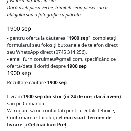
fost încă introdus în site.
Dacă aveți piesa veche, trimiteți seria piesei sau a
utilajului sau o fotografie cu plăcuța.
1900 sep
- pentru oferta la căutarea "
1900 sep
", completați
formularul sau folosiți butoanele de telefon direct
sau WhatsApp direct (0745 314 256).
- email furnizorulmeu@gmail.com, specificând ce
ofertă/detalii doriți despre
1900 sep
1900 sep
Rezultate căutare
1900 sep
Livrăm
1900 sep
din stoc (în 24 de ore, dacă avem)
sau pe Comanda.
Vă rugăm să ne contactați pentru Detalii tehnice,
Confirmarea stocului,
cel mai scurt Termen de
livrare
și
Cel mai bun Preț
.