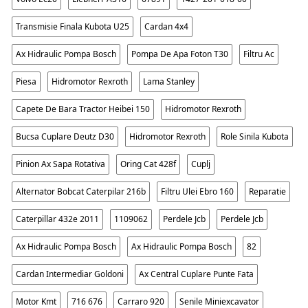
Transmisie Finala Kubota U25
Cardan 4x4
Ax Hidraulic Pompa Bosch
Pompa De Apa Foton T30
Filtru Ac
Piesa
Hidromotor Rexroth
Lama Stanley
Capete De Bara Tractor Heibei 150
Hidromotor Rexroth
Bucsa Cuplare Deutz D30
Hidromotor Rexroth
Role Sinila Kubota
Pinion Ax Sapa Rotativa
Oring Cat 428f
Cuplj
Alternator Bobcat Caterpilar 216b
Filtru Ulei Ebro 160
Reparatie
Caterpillar 432e 2011
1109062
Perdele Jcb
Perdele Jcb
Ax Hidraulic Pompa Bosch
Ax Hidraulic Pompa Bosch
82
Cardan Intermediar Goldoni
Ax Central Cuplare Punte Fata
Motor Kmt
716 676
Carraro 920
Senile Miniexcavator