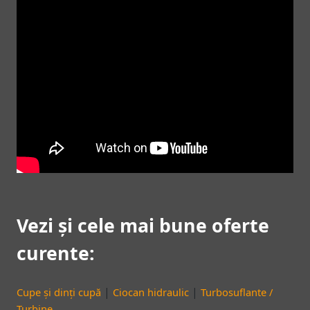
Vezi și cele mai bune oferte
curente:
|
|
Cupe și dinți cupă
Ciocan hidraulic
Turbosuflante /
Turbine