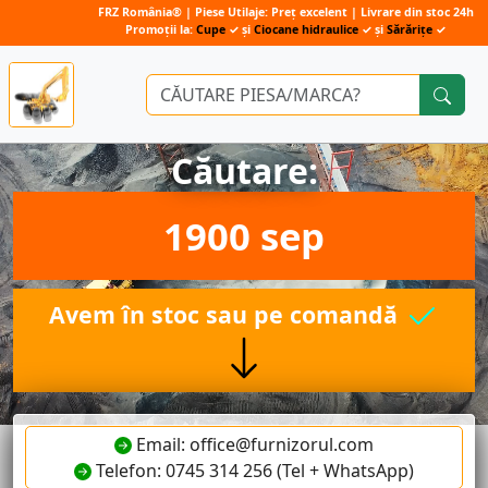
FRZ România® | Piese Utilaje: Preț excelent | Livrare din stoc 24h
Promoții la:
Cupe
✓ și
Ciocane hidraulice
✓ și
Sărărițe
✓
Căutare:
1900 sep
Avem în stoc sau pe comandă
Email: office@furnizorul.com
Telefon: 0745 314 256 (Tel + WhatsApp)