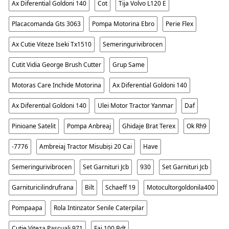
Ax Diferential Goldoni 140
Cot
Tija Volvo L120 E
Placacomanda Gts 3063
Pompa Motorina Ebro
Perie Flex
Ax Cutie Viteze Iseki Tx1510
Semeringurivibrocen
Cutit Vidia George Brush Cutter
Grup Same
Motoras Care Inchide Motorina
Ax Diferential Goldoni 140
Ax Diferential Goldoni 140
Ulei Motor Tractor Yanmar
Daf
Pinioane Satelit
Pompa Anbreaj
Ghidaje Brat Terex
Ok Rh9
-7776
Ambreiaj Tractor Misubiși 20 Cai
Have
Semeringurivibrocen
Set Garnituri Jcb
930
Set Garnituri Jcb
Garnituricilindrufrana
Bilt
Schaeff 19
Motocultorgoldonila400
Pompaapa
Rola Intinzator Senile Caterpilar
Cutie Viteza Pascuali 971
Fai 100 Bdt