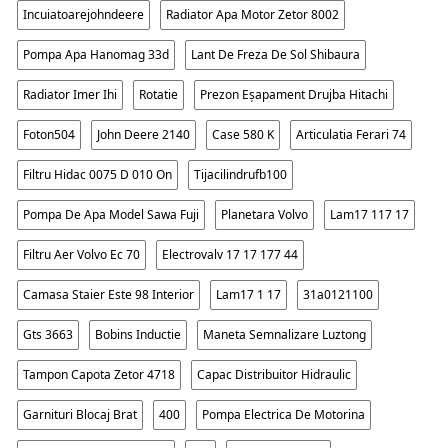
Incuiatoarejohndeere
Radiator Apa Motor Zetor 8002
Pompa Apa Hanomag 33d
Lant De Freza De Sol Shibaura
Radiator Imer Ihi
Rotatie
Prezon Eșapament Drujba Hitachi
Foton504
John Deere 2140
Case 580 K
Articulatia Ferari 74
Filtru Hidac 0075 D 010 On
Tijacilindrufb100
Pompa De Apa Model Sawa Fuji
Planetara Volvo
Lam17 117 17
Filtru Aer Volvo Ec 70
Electrovalv 17 17 177 44
Camasa Staier Este 98 Interior
Lam17 1 17
31a0121100
Gts 3663
Bobins Inductie
Maneta Semnalizare Luztong
Tampon Capota Zetor 4718
Capac Distribuitor Hidraulic
Garnituri Blocaj Brat
400
Pompa Electrica De Motorina