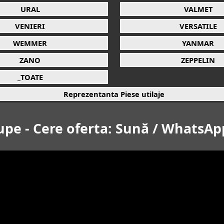
URAL
VALMET
VENIERI
VERSATILE
WEMMER
YANMAR
ZANO
ZEPPELIN
_TOATE
Reprezentanta Piese utilaje
upe - Cere oferta: Sună / WhatsAp