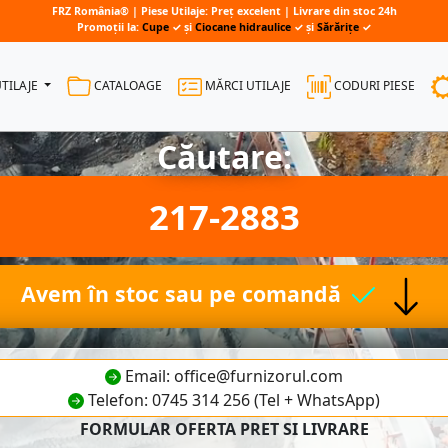
FRZ România® | Piese Utilaje: Preț excelent | Livrare din stoc 24h
Promoții la:
Cupe
✓ și
Ciocane hidraulice
✓ și
Sărărițe
✓
UTILAJE
CATALOAGE
MĂRCI UTILAJE
CODURI PIESE
Căutare:
217-2883
Avem în stoc sau pe comandă
Email: office@furnizorul.com
Telefon: 0745 314 256 (Tel + WhatsApp)
FORMULAR OFERTA PRET SI LIVRARE