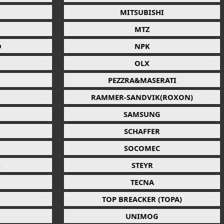
MITSUBISHI
MTZ
D
NPK
OLX
PEZZRA&MASERATI
RAMMER-SANDVIK(ROXON)
SAMSUNG
SCHAFFER
SOCOMEC
R
STEYR
TECNA
TOP BREACKER (TOPA)
UNIMOG