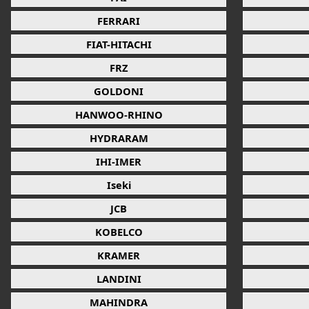
FERRARI
FIAT-HITACHI
FRZ
GOLDONI
HANWOO-RHINO
HYDRARAM
IHI-IMER
Iseki
JCB
KOBELCO
KRAMER
LANDINI
MAHINDRA