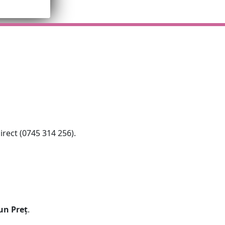
irect (0745 314 256).
un Preț
.