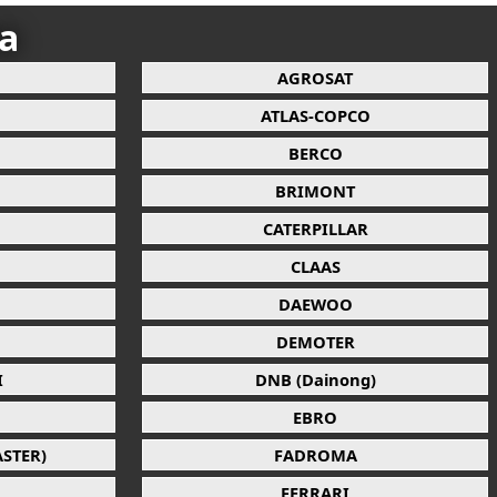
ca
AGROSAT
ATLAS-COPCO
BERCO
BRIMONT
CATERPILLAR
CLAAS
DAEWOO
DEMOTER
I
DNB (Dainong)
EBRO
STER)
FADROMA
FERRARI