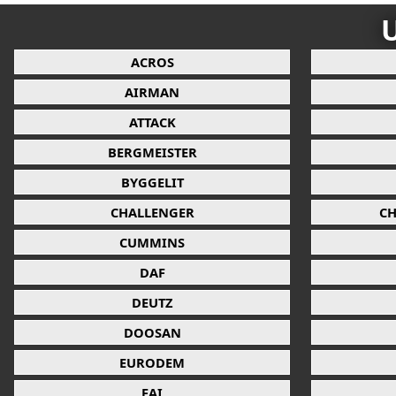
U
ACROS
AIRMAN
ATTACK
BERGMEISTER
BYGGELIT
CHALLENGER
CH
CUMMINS
DAF
DEUTZ
DOOSAN
EURODEM
FAI