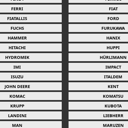
FERRI
FIAT
FIATALLIS
FORD
FUCHS
FURUKAWA
HAMMER
HANIX
HITACHI
HUPPI
HYDROMEK
HÜRLIMANN
IMI
IMPACT
ISUZU
ITALDEM
JOHN DEERE
KENT
KOMAC
KOMATSU
KRUPP
KUBOTA
LANDINI
LIEBHERR
MAN
MARUZEN