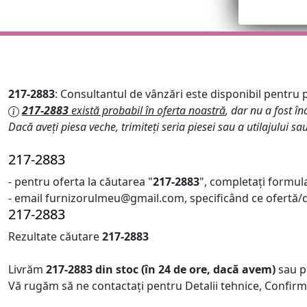
217-2883
: Consultantul de vânzări este disponibil pentru pr
217-2883
există probabil în oferta noastră
, dar nu a fost în
Dacă aveți piesa veche, trimiteți seria piesei sau a utilajului sa
217-2883
- pentru oferta la căutarea "
217-2883
", completați formul
- email furnizorulmeu@gmail.com, specificând ce ofertă/de
217-2883
Rezultate căutare
217-2883
Livrăm
217-2883
din stoc (în 24 de ore, dacă avem)
sau p
Vă rugăm să ne contactați pentru Detalii tehnice, Confirm