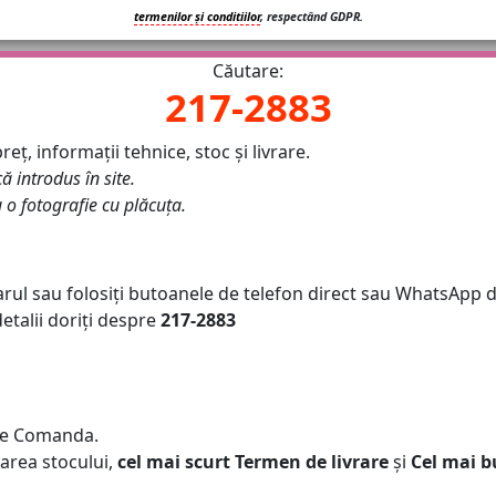
termenilor și conditiilor
, respectând GDPR.
Căutare:
217-2883
eț, informații tehnice, stoc și livrare.
că introdus în site.
u o fotografie cu plăcuța.
arul sau folosiți butoanele de telefon direct sau WhatsApp d
talii doriți despre
217-2883
e Comanda.
area stocului,
cel mai scurt Termen de livrare
și
Cel mai b