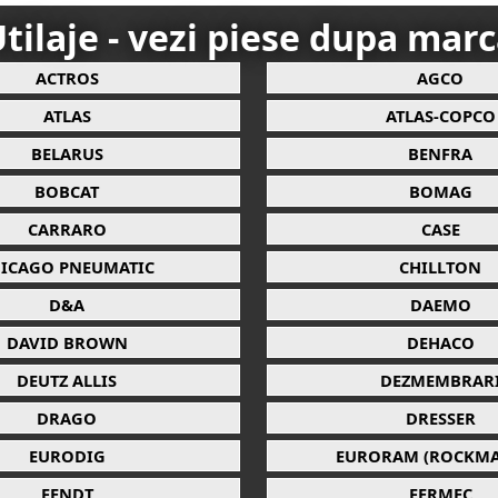
tilaje - vezi piese dupa mar
ACTROS
AGCO
ATLAS
ATLAS-COPCO
BELARUS
BENFRA
BOBCAT
BOMAG
CARRARO
CASE
ICAGO PNEUMATIC
CHILLTON
D&A
DAEMO
DAVID BROWN
DEHACO
DEUTZ ALLIS
DEZMEMBRAR
DRAGO
DRESSER
EURODIG
EURORAM (ROCKMA
FENDT
FERMEC