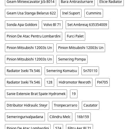
Geam Miniexcavator Jcb 8014
Bara Antirasturnare
Elicie Radiator
Geam Usa Stanga Belarus 622
Inel Suport
Cummins
Sonda Apa Goldoni
Volvo Bl 71
Set Ambreiaj 635354009
Pinion De Atac Pentru Lombardini
Furci Palet
Pinion Mitsubishi 12003s Un
Pinion Mitsubishi 12003s Un
Pinion Mitsubishi 12003s Un
Semering Pompa
Radiator Iseki Tk 546
Semering Komatsu
Sn70110
Radiator Iseki Tk 546
128
Hidromotor Rexroth
Ft4705
Sanie Extensie Brat Spate Hydromek
19
Ditribuitor Hidraulic Steyr
Tronpecarraro
Cautator
Semeringurivalpadana
Cilindru Melc
16b159
Pinion De Atac Lombardini
574
Filtru Aer Bl 71