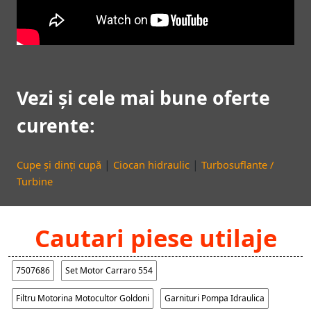
Vezi și cele mai bune oferte
curente:
|
|
Cupe și dinți cupă
Ciocan hidraulic
Turbosuflante /
Turbine
Cautari piese utilaje
7507686
Set Motor Carraro 554
Filtru Motorina Motocultor Goldoni
Garnituri Pompa Idraulica