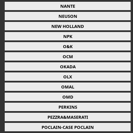
NANTE
NEUSON
NEW HOLLAND
NPK
O&K
OCM
OKADA
OLX
OMAL
OMD
PERKINS
PEZZRA&MASERATI
POCLAIN-CASE POCLAIN