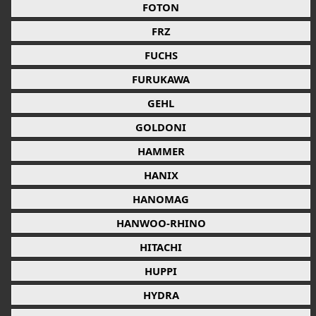
FOTON
FRZ
FUCHS
FURUKAWA
GEHL
GOLDONI
HAMMER
HANIX
HANOMAG
HANWOO-RHINO
HITACHI
HUPPI
HYDRA