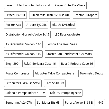
Isaki
Electromotor Fotoni 254
Capac Cutie De Viteza
Hitachi Ex75ur
Pinion Mitsubishi 12003s Un
Tractor Europard
Rocitor Apa
Arbore Ty295x
Hitachi Dv18dbsl
Distribuitor Hidraulic Volvo Ec45
L30 Redskapsfeste
Ax Diferential Goldoni 140
Pompa Apa Iseki Geas
Ax Diferential Goldoni 140
Starter Sau Condesator 12v Marș
Steyr 290
Rola Inferioara Case 16
Rola Inferioara Case 16
Roata Compresor
Filtru Aer Talpa Compactoare
Turometru Deutz
Ditribuitor Hidraulic Steyr
Lant Shibaura
Solenoid Pompa Injectie 12 V
Dfh180 Pompa Injectie
Semering Aq2407h
Set Motor Bts 63
Parbriz Volvo Bl 61 B
445