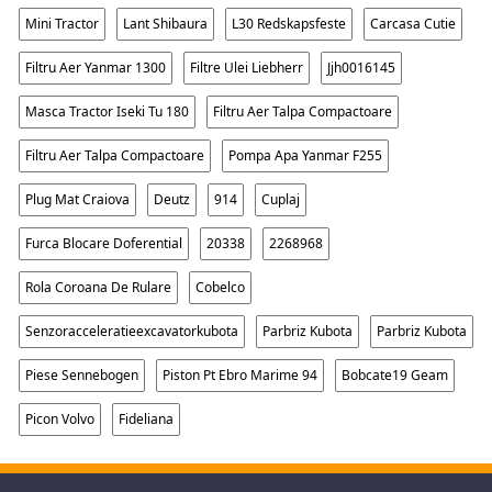
Mini Tractor
Lant Shibaura
L30 Redskapsfeste
Carcasa Cutie
Filtru Aer Yanmar 1300
Filtre Ulei Liebherr
Jjh0016145
Masca Tractor Iseki Tu 180
Filtru Aer Talpa Compactoare
Filtru Aer Talpa Compactoare
Pompa Apa Yanmar F255
Plug Mat Craiova
Deutz
914
Cuplaj
Furca Blocare Doferential
20338
2268968
Rola Coroana De Rulare
Cobelco
Senzoracceleratieexcavatorkubota
Parbriz Kubota
Parbriz Kubota
Piese Sennebogen
Piston Pt Ebro Marime 94
Bobcate19 Geam
Picon Volvo
Fideliana