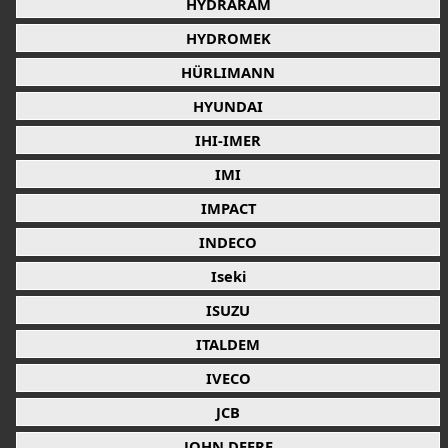
HYDRARAM
HYDROMEK
HÜRLIMANN
HYUNDAI
IHI-IMER
IMI
IMPACT
INDECO
Iseki
ISUZU
ITALDEM
IVECO
JCB
JOHN DEERE