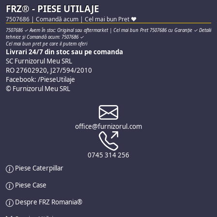
FRZ® - PIESE UTILAJE
7507686 | Comandă acum | Cel mai bun Pret ♥
7507686 ✓ Avem în stoc: Original sau aftermarket | Cel mai bun Pret 7507686 cu Garanție ✓ Detalii
tehnice și Comandă acum: 7507686 ✓
Cel mai bun pret pe care il putem oferi
Livrari 24/7 din stoc sau pe comanda
SC Furnizorul Meu SRL
RO 27602920, J27/594/2010
Facebook: /PieseUtilaje
© Furnizorul Meu SRL
office@furnizorul.com
0745 314 256
Piese Caterpillar
Piese Case
Despre FRZ Romania®