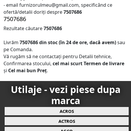
- email furnizorulmeu@gmail.com, specificând ce
ofertă/detalii doriți despre
7507686
7507686
Rezultate căutare
7507686
Livrăm
7507686
din stoc (în 24 de ore, dacă avem)
sau
pe Comanda.
Vă rugăm să ne contactați pentru Detalii tehnice,
Confirmarea stocului,
cel mai scurt Termen de livrare
și
Cel mai bun Preț
.
Utilaje - vezi piese dupa
marca
ACROS
ACTROS