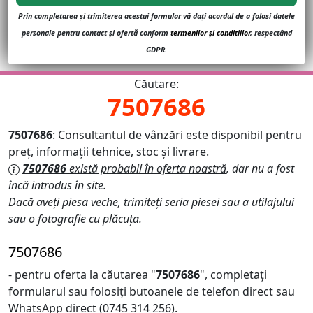
Prin completarea și trimiterea acestui formular vă dați acordul de a folosi datele
personale pentru contact și ofertă conform
termenilor și conditiilor
, respectând
GDPR.
Căutare:
7507686
7507686
: Consultantul de vânzări este disponibil pentru
preț, informații tehnice, stoc și livrare.
7507686
există probabil în oferta noastră
, dar nu a fost
încă introdus în site.
Dacă aveți piesa veche, trimiteți seria piesei sau a utilajului
sau o fotografie cu plăcuța.
7507686
- pentru oferta la căutarea "
7507686
", completați
formularul sau folosiți butoanele de telefon direct sau
WhatsApp direct (0745 314 256).