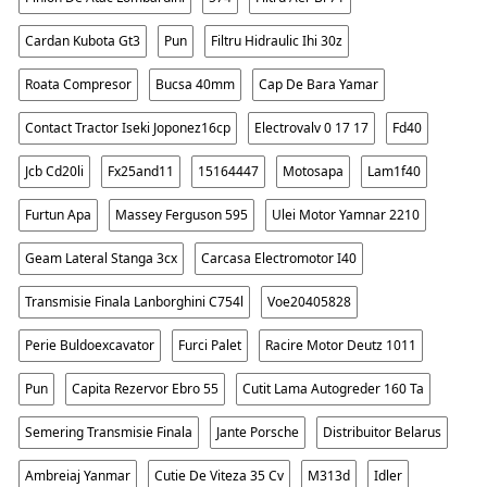
Cardan Kubota Gt3
Pun
Filtru Hidraulic Ihi 30z
Roata Compresor
Bucsa 40mm
Cap De Bara Yamar
Contact Tractor Iseki Joponez16cp
Electrovalv 0 17 17
Fd40
Jcb Cd20li
Fx25and11
15164447
Motosapa
Lam1f40
Furtun Apa
Massey Ferguson 595
Ulei Motor Yamnar 2210
Geam Lateral Stanga 3cx
Carcasa Electromotor I40
Transmisie Finala Lanborghini C754l
Voe20405828
Perie Buldoexcavator
Furci Palet
Racire Motor Deutz 1011
Pun
Capita Rezervor Ebro 55
Cutit Lama Autogreder 160 Ta
Semering Transmisie Finala
Jante Porsche
Distribuitor Belarus
Ambreiaj Yanmar
Cutie De Viteza 35 Cv
M313d
Idler