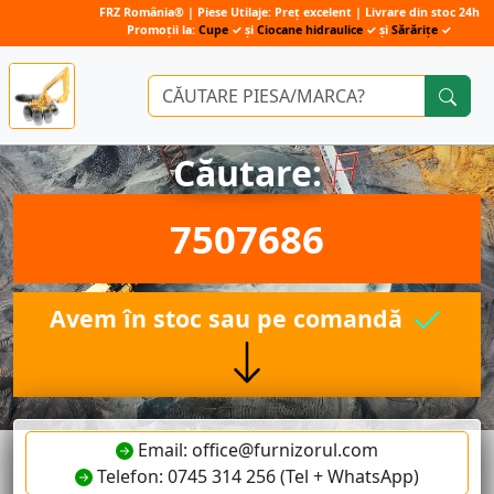
FRZ România® | Piese Utilaje: Preț excelent | Livrare din stoc 24h
Promoții la:
Cupe
✓ și
Ciocane hidraulice
✓ și
Sărărițe
✓
Căutare:
7507686
Avem în stoc sau pe comandă
Email: office@furnizorul.com
Telefon: 0745 314 256 (Tel + WhatsApp)