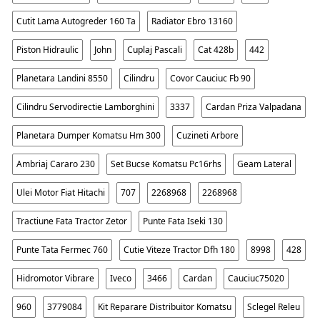
Cutit Lama Autogreder 160 Ta
Radiator Ebro 13160
Piston Hidraulic
John
Cuplaj Pascali
Cat 428b
442
Planetara Landini 8550
Cilindru
Covor Cauciuc Fb 90
Cilindru Servodirectie Lamborghini
3337
Cardan Priza Valpadana
Planetara Dumper Komatsu Hm 300
Cuzineti Arbore
Ambriaj Cararo 230
Set Bucse Komatsu Pc16rhs
Geam Lateral
Ulei Motor Fiat Hitachi
707
2268968
2268968
Tractiune Fata Tractor Zetor
Punte Fata Iseki 130
Punte Tata Fermec 760
Cutie Viteze Tractor Dfh 180
8998
428
Hidromotor Vibrare
Iveco
3466
Cardan
Cauciuc75020
960
3779084
Kit Reparare Distribuitor Komatsu
Sclegel Releu