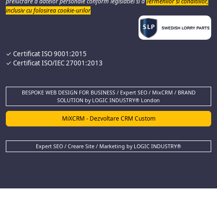
prelucrare a datelor personale conform legislatiei si a
Termenilor si conditiilor,
inclusiv cu folosirea cookie-urilor
✓ Certificat ISO 9001:2015
✓ Certificat ISO/IEC 27001:2013
BESPOKE WEB DESIGN FOR BUSINESS / Expert SEO / MixCRM / BRAND
SOLUTION by LOGIC INDUSTRY® London
MiXCRM - Dezvoltare CRM Custom
Expert SEO / Creare Site / Marketing by LOGIC INDUSTRY®