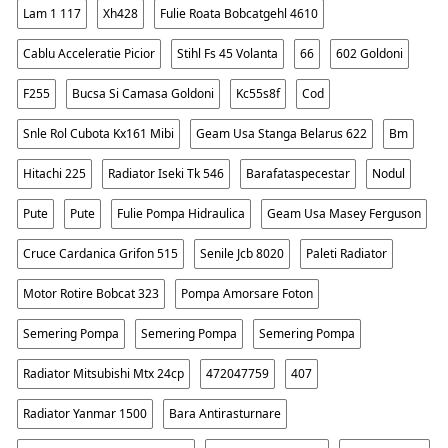
Lam 1 117
Xh428
Fulie Roata Bobcatgehl 4610
Cablu Acceleratie Picior
Stihl Fs 45 Volanta
66
602 Goldoni
F255
Bucsa Si Camasa Goldoni
Kc55s8f
Cod
Snle Rol Cubota Kx161 Mibi
Geam Usa Stanga Belarus 622
Bm
Hitachi 225
Radiator Iseki Tk 546
Barafataspecestar
Nodul
Pute
Pute
Fulie Pompa Hidraulica
Geam Usa Masey Ferguson
Cruce Cardanica Grifon 515
Senile Jcb 8020
Paleti Radiator
Motor Rotire Bobcat 323
Pompa Amorsare Foton
Semering Pompa
Semering Pompa
Semering Pompa
Radiator Mitsubishi Mtx 24cp
472047759
407
Radiator Yanmar 1500
Bara Antirasturnare