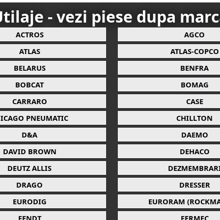
tilaje - vezi piese dupa mar
ACTROS
AGCO
ATLAS
ATLAS-COPCO
BELARUS
BENFRA
BOBCAT
BOMAG
CARRARO
CASE
ICAGO PNEUMATIC
CHILLTON
D&A
DAEMO
DAVID BROWN
DEHACO
DEUTZ ALLIS
DEZMEMBRAR
DRAGO
DRESSER
EURODIG
EURORAM (ROCKMA
FENDT
FERMEC