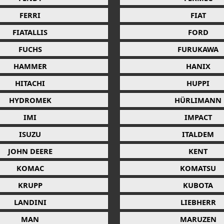
FERRI
FIAT
FIATALLIS
FORD
FUCHS
FURUKAWA
HAMMER
HANIX
HITACHI
HUPPI
HYDROMEK
HÜRLIMANN
IMI
IMPACT
ISUZU
ITALDEM
JOHN DEERE
KENT
KOMAC
KOMATSU
KRUPP
KUBOTA
LANDINI
LIEBHERR
MAN
MARUZEN