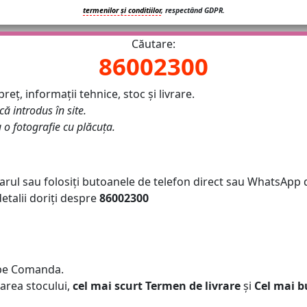
termenilor și conditiilor
, respectând GDPR.
Căutare:
86002300
eț, informații tehnice, stoc și livrare.
că introdus în site.
u o fotografie cu plăcuța.
arul sau folosiți butoanele de telefon direct sau WhatsApp d
talii doriți despre
86002300
pe Comanda.
area stocului,
cel mai scurt Termen de livrare
și
Cel mai b