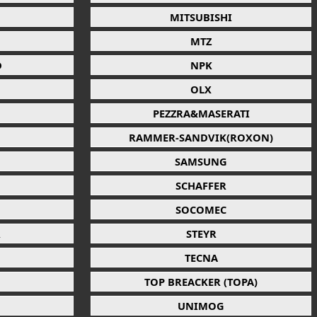
MITSUBISHI
MTZ
D
NPK
OLX
PEZZRA&MASERATI
RAMMER-SANDVIK(ROXON)
SAMSUNG
SCHAFFER
SOCOMEC
R
STEYR
TECNA
TOP BREACKER (TOPA)
UNIMOG