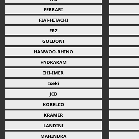
FERRARI
FIAT-HITACHI
FRZ
GOLDONI
HANWOO-RHINO
HYDRARAM
IHI-IMER
Iseki
JCB
KOBELCO
KRAMER
LANDINI
MAHINDRA