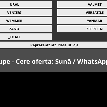
URAL
VALMET
VENIERI
VERSATILE
WEMMER
YANMAR
ZANO
ZEPPELIN
_TOATE
Reprezentanta Piese utilaje
upe - Cere oferta: Sună / WhatsAp