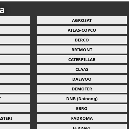
ca
AGROSAT
ATLAS-COPCO
BERCO
BRIMONT
CATERPILLAR
CLAAS
DAEWOO
DEMOTER
I
DNB (Dainong)
EBRO
STER)
FADROMA
FERRARI