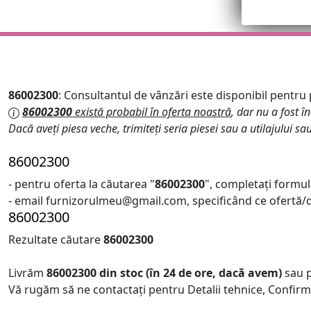
86002300
: Consultantul de vânzări este disponibil pentru pr
86002300
există probabil în oferta noastră
, dar nu a fost în
Dacă aveți piesa veche, trimiteți seria piesei sau a utilajului sa
86002300
- pentru oferta la căutarea "
86002300
", completați formul
- email furnizorulmeu@gmail.com, specificând ce ofertă/de
86002300
Rezultate căutare
86002300
Livrăm
86002300
din stoc (în 24 de ore, dacă avem)
sau 
Vă rugăm să ne contactați pentru Detalii tehnice, Confirm