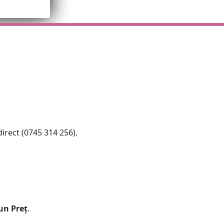
irect (0745 314 256).
un Preț
.