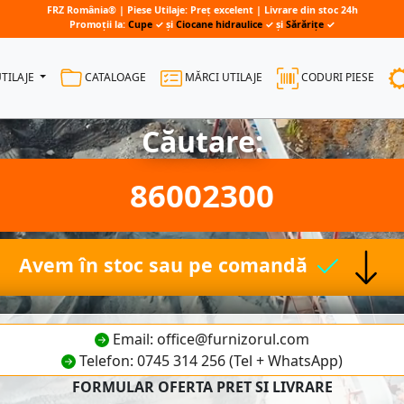
FRZ România® | Piese Utilaje: Preț excelent | Livrare din stoc 24h
Promoții la:
Cupe
✓ și
Ciocane hidraulice
✓ și
Sărărițe
✓
UTILAJE
CATALOAGE
MĂRCI UTILAJE
CODURI PIESE
Căutare:
86002300
Avem în stoc sau pe comandă
Email: office@furnizorul.com
Telefon: 0745 314 256 (Tel + WhatsApp)
FORMULAR OFERTA PRET SI LIVRARE