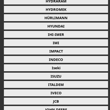
HYDRARAM
HYDROMEK
HÜRLIMANN
HYUNDAI
IHI-IMER
IMI
IMPACT
INDECO
Iseki
ISUZU
ITALDEM
IVECO
JCB
JOHN DEERE