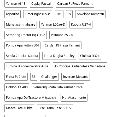
Yanmar Af 18
Cuplaj Pascali
Cardan Pt Freza Pamant
Kgco0lzd
Simeringbe1053e
381
Rx
Anvelopa Komatsu
Manetasemnalizare
Yanmar L60ae-D
Kubota U27-4
Semering Tractor Bq3119e
Pistoane 25 Cp
Pompa Apa Fotton 504
Cardan Pt Freza Pamant
Senila Cauciuc Kubota
Frana Drujba Stanley
Ciulosa D324
Turbina Buldoexcavator Ausa
Ax Principal Cutie Viteza Valpadana
Freza Pt Ciote
36
Challenger
Inversor Mecanic
Goldoni La 400
Semerng Roata Fata Yanmar Fx24
Pompa Apa De Tractore Mitsubishi
Htn Atasamente
Masca Fata Kubita
Disc Frana Case 580 Sl