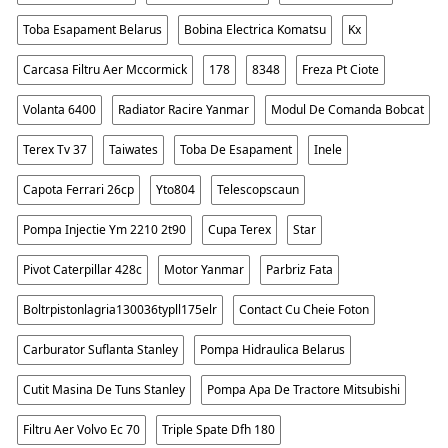
Toba Esapament Belarus
Bobina Electrica Komatsu
Kx
Carcasa Filtru Aer Mccormick
178
8348
Freza Pt Ciote
Volanta 6400
Radiator Racire Yanmar
Modul De Comanda Bobcat
Terex Tv 37
Taiwates
Toba De Esapament
Inele
Capota Ferrari 26cp
Yto804
Telescopscaun
Pompa Injectie Ym 2210 2t90
Cupa Terex
Star
Pivot Caterpillar 428c
Motor Yanmar
Parbriz Fata
Boltrpistonlagria130036typll175elr
Contact Cu Cheie Foton
Carburator Suflanta Stanley
Pompa Hidraulica Belarus
Cutit Masina De Tuns Stanley
Pompa Apa De Tractore Mitsubishi
Filtru Aer Volvo Ec 70
Triple Spate Dfh 180