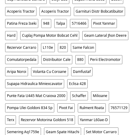
Acoperis Tractor
Acoperis Tractor
Garnituri Distr Bobcatibuitor
Patina Freza Iseki
948
Talpa
5716466
Pivot Yanmar
Hard
Cuplaj Pompa Motor Bobcat Cehl
Geam Lateral Jhon Deere
Rezervor Carraro
L110e
820
Same Falcon
Comutatorpedala
Distribuitor Cale
880
Perii Electromotor
Aripa Noroi
Volanta Cu Coroane
Damfustaf
Supapa Hidraulica Miniexcavator
Eclisa 428
Punte Fata U445 Mat Craiova 2000
Schaffer
Milioane
Pompa Ulei Goldoni 834 Sp
Pivot Fai
Rulment Roata
76571129
Terx
Rezervor Motorina Goldoni 518
Yanmar L60ae-D
Semering Aq1759e
Geam Spate Hitachi
Set Motor Carraro