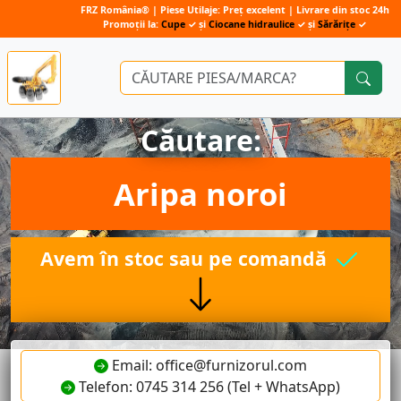
FRZ România® | Piese Utilaje: Preț excelent | Livrare din stoc 24h
Promoții la:
Cupe
✓ și
Ciocane hidraulice
✓ și
Sărărițe
✓
Căutare:
Aripa noroi
Avem în stoc sau pe comandă
Email: office@furnizorul.com
Telefon: 0745 314 256 (Tel + WhatsApp)