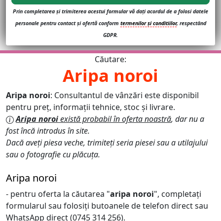
Prin completarea și trimiterea acestui formular vă dați acordul de a folosi datele
personale pentru contact și ofertă conform
termenilor și conditiilor
, respectând
GDPR.
Căutare:
Aripa noroi
Aripa noroi
: Consultantul de vânzări este disponibil
pentru preț, informații tehnice, stoc și livrare.
Aripa noroi
există probabil în oferta noastră
, dar nu a
fost încă introdus în site.
Dacă aveți piesa veche, trimiteți seria piesei sau a utilajului
sau o fotografie cu plăcuța.
Aripa noroi
- pentru oferta la căutarea "
aripa noroi
", completați
formularul sau folosiți butoanele de telefon direct sau
WhatsApp direct (0745 314 256).