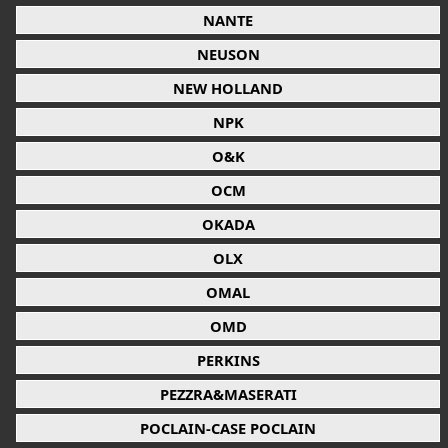
NANTE
NEUSON
NEW HOLLAND
NPK
O&K
OCM
OKADA
OLX
OMAL
OMD
PERKINS
PEZZRA&MASERATI
POCLAIN-CASE POCLAIN