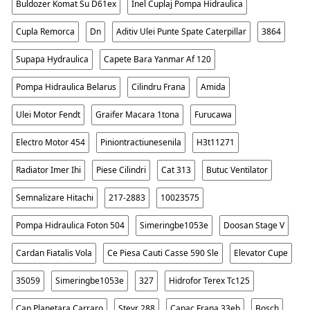
Buldozer Komat Su D61ex
Inel Cuplaj Pompa Hidraulica
Cupla Remorca
Dn
Aditiv Ulei Punte Spate Caterpillar
3864
Supapa Hydraulica
Capete Bara Yanmar Af 120
Pompa Hidraulica Belarus
Cilindru Frana
Amida
Ulei Motor Fendt
Graifer Macara 1tona
Furucawa
Electro Motor 454
Piniontractiunesenila
H3t11271
Radiator Imer Ihi
Piese Cilindri
Cat 313
Butuc Ventilator
Semnalizare Hitachi
217-2883
10023575
Pompa Hidraulica Foton 504
Simeringbe1053e
Doosan Stage V
Cardan Fiatalis Vola
Ce Piesa Cauti Casse 590 Sle
Elevator Cupe
35059
Simeringbe1053e
327
Hidrofor Terex Tc125
Cap Planetara Carraro
Steyr 288
Capac Frana 33eb
Bosch