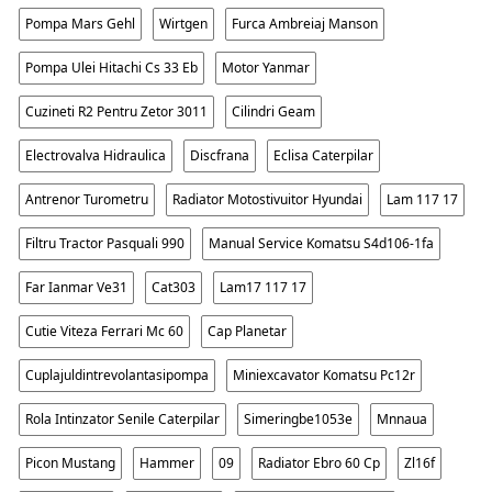
Pompa Mars Gehl
Wirtgen
Furca Ambreiaj Manson
Pompa Ulei Hitachi Cs 33 Eb
Motor Yanmar
Cuzineti R2 Pentru Zetor 3011
Cilindri Geam
Electrovalva Hidraulica
Discfrana
Eclisa Caterpilar
Antrenor Turometru
Radiator Motostivuitor Hyundai
Lam 117 17
Filtru Tractor Pasquali 990
Manual Service Komatsu S4d106-1fa
Far Ianmar Ve31
Cat303
Lam17 117 17
Cutie Viteza Ferrari Mc 60
Cap Planetar
Cuplajuldintrevolantasipompa
Miniexcavator Komatsu Pc12r
Rola Intinzator Senile Caterpilar
Simeringbe1053e
Mnnaua
Picon Mustang
Hammer
09
Radiator Ebro 60 Cp
Zl16f