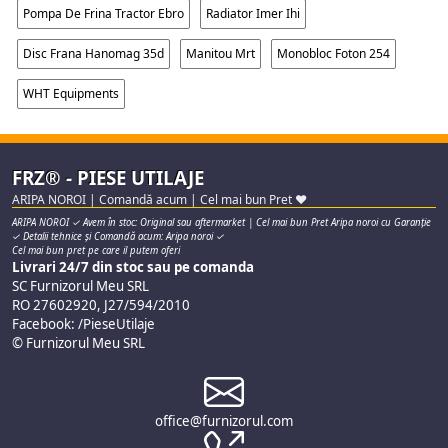
Pompa De Frina Tractor Ebro
Radiator Imer Ihi
Disc Frana Hanomag 35d
Manitou Mrt
Monobloc Foton 254
WHT Equipments
FRZ® - PIESE UTILAJE
ARIPA NOROI | Comandă acum | Cel mai bun Pret ♥
ARIPA NOROI ✓ Avem în stoc: Original sau aftermarket | Cel mai bun Pret Aripa noroi cu Garanție
✓ Detalii tehnice și Comandă acum: Aripa noroi ✓
Cel mai bun pret pe care il putem oferi
Livrari 24/7 din stoc sau pe comanda
SC Furnizorul Meu SRL
RO 27602920, J27/594/2010
Facebook: /PieseUtilaje
© Furnizorul Meu SRL
office@furnizorul.com