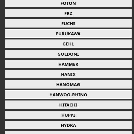
FOTON
FRZ
FUCHS
FURUKAWA
GEHL
GOLDONI
HAMMER
HANIX
HANOMAG
HANWOO-RHINO
HITACHI
HUPPI
HYDRA