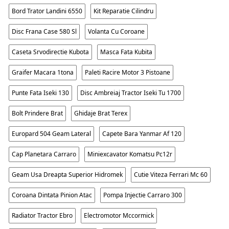
Bord Trator Landini 6550
Kit Reparatie Cilindru
Disc Frana Case 580 Sl
Volanta Cu Coroane
Caseta Srvodirectie Kubota
Masca Fata Kubita
Graifer Macara 1tona
Paleti Racire Motor 3 Pistoane
Punte Fata Iseki 130
Disc Ambreiaj Tractor Iseki Tu 1700
Bolt Prindere Brat
Ghidaje Brat Terex
Europard 504 Geam Lateral
Capete Bara Yanmar Af 120
Cap Planetara Carraro
Miniexcavator Komatsu Pc12r
Geam Usa Dreapta Superior Hidromek
Cutie Viteza Ferrari Mc 60
Coroana Dintata Pinion Atac
Pompa Injectie Carraro 300
Radiator Tractor Ebro
Electromotor Mccormick