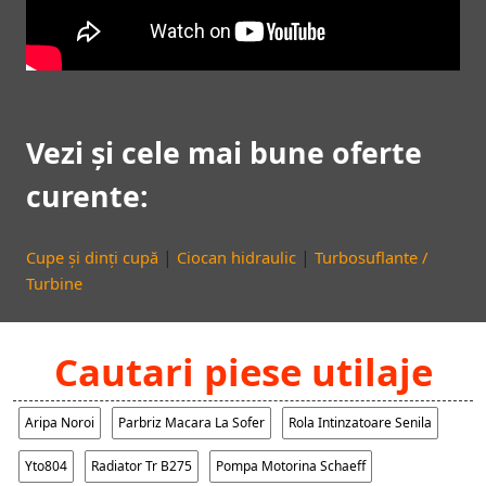
Vezi și cele mai bune oferte
curente:
|
|
Cupe și dinți cupă
Ciocan hidraulic
Turbosuflante /
Turbine
Cautari piese utilaje
Aripa Noroi
Parbriz Macara La Sofer
Rola Intinzatoare Senila
Yto804
Radiator Tr B275
Pompa Motorina Schaeff