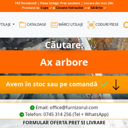
FRZ România® | Piese Utilaje: Preț excelent | Livrare din stoc 24h
Promoții la:
Cupe
✓ și
Ciocane hidraulice
✓ și
Sărărițe
✓
UTILAJE
CATALOAGE
MĂRCI UTILAJE
CODURI PIESE
Căutare:
Ax arbore
Avem în stoc sau pe comandă
Email: office@furnizorul.com
Telefon: 0745 314 256 (Tel + WhatsApp)
FORMULAR OFERTA PRET SI LIVRARE