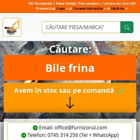
FRZ România® | Piese Utilaje: Preț excelent | Livrare din stoc 24h
Promoții la:
Cupe
✓ și
Ciocane hidraulice
✓ și
Sărărițe
✓
Căutare:
Bile frina
Avem în stoc sau pe comandă
Email: office@furnizorul.com
Telefon: 0745 314 256 (Tel + WhatsApp)