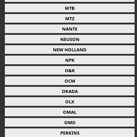
MTB
MTZ
NANTE
NEUSON
NEW HOLLAND
NPK
O&K
OCM
OKADA
OLX
OMAL
OMD
PERKINS