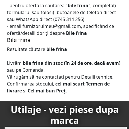
- pentru oferta la căutarea "
bile frina
", completați
formularul sau folosiți butoanele de telefon direct
sau WhatsApp direct (0745 314 256).
- email furnizorulmeu@gmail.com, specificând ce
ofertă/detalii doriți despre
Bile frina
Bile frina
Rezultate căutare
bile frina
Livrăm
bile frina
din stoc (în 24 de ore, dacă avem)
sau pe Comanda.
Vă rugăm să ne contactați pentru Detalii tehnice,
Confirmarea stocului,
cel mai scurt Termen de
livrare
și
Cel mai bun Preț
.
Utilaje - vezi piese dupa
marca