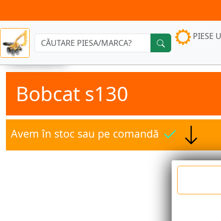
PIESE U
Căutare:
Bobcat s130
Avem în stoc sau pe comandă