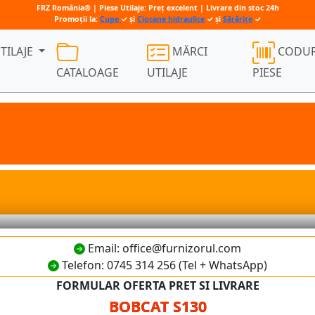
FRZ România® | Piese Utilaje: Preț excelent | Livrare din stoc 24h
Promoții la:
Cupe
✓ și
Ciocane hidraulice
✓ și
Sărărițe
✓
TILAJE
MĂRCI
CODUR
CATALOAGE
UTILAJE
PIESE
Email: office@furnizorul.com
Telefon: 0745 314 256 (Tel + WhatsApp)
FORMULAR OFERTA PRET SI LIVRARE
BOBCAT S130