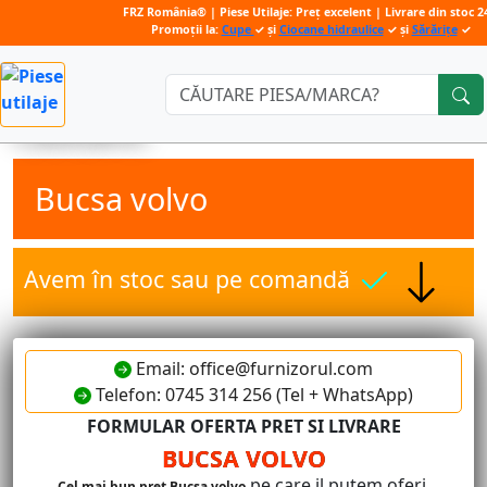
FRZ România® | Piese Utilaje: Preț excelent | Livrare din stoc 2
Promoții la:
Cupe
✓ și
Ciocane hidraulice
✓ și
Sărărițe
✓
Căutare:
Bucsa volvo
Avem în stoc sau pe comandă
Email: office@furnizorul.com
Telefon: 0745 314 256 (Tel + WhatsApp)
FORMULAR OFERTA PRET SI LIVRARE
BUCSA VOLVO
pe care il putem oferi.
Cel mai bun pret Bucsa volvo