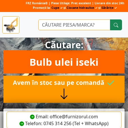
FRZ România® | Piese Utilaje: Preț excelent | Livrare din stoc 24h
Promoții la:
Cupe
✓ și
Ciocane hidraulice
✓ și
Sărărițe
✓
Căutare:
Bulb ulei iseki
Avem în stoc sau pe comandă
Email: office@furnizorul.com
Telefon: 0745 314 256 (Tel + WhatsApp)