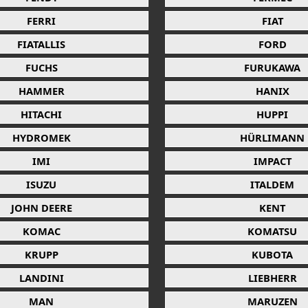
FERRI
FIAT
FIATALLIS
FORD
FUCHS
FURUKAWA
HAMMER
HANIX
HITACHI
HUPPI
HYDROMEK
HÜRLIMANN
IMI
IMPACT
ISUZU
ITALDEM
JOHN DEERE
KENT
KOMAC
KOMATSU
KRUPP
KUBOTA
LANDINI
LIEBHERR
MAN
MARUZEN