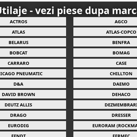
tilaje - vezi piese dupa mar
ACTROS
AGCO
ATLAS
ATLAS-COPCO
BELARUS
BENFRA
BOBCAT
BOMAG
CARRARO
CASE
ICAGO PNEUMATIC
CHILLTON
D&A
DAEMO
DAVID BROWN
DEHACO
DEUTZ ALLIS
DEZMEMBRAR
DRAGO
DRESSER
EURODIG
EURORAM (ROCKMA
FENDT
FERMEC