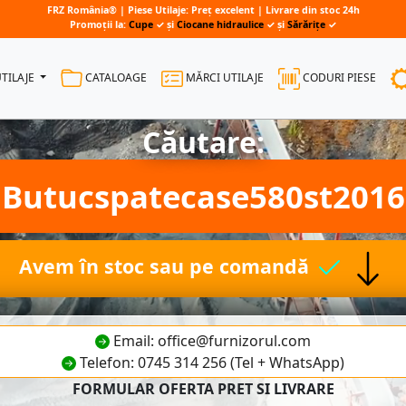
FRZ România® | Piese Utilaje: Preț excelent | Livrare din stoc 24h
Promoții la:
Cupe
✓ și
Ciocane hidraulice
✓ și
Sărărițe
✓
UTILAJE
CATALOAGE
MĂRCI UTILAJE
CODURI PIESE
Căutare:
Butucspatecase580st2016
Avem în stoc sau pe comandă
Email: office@furnizorul.com
Telefon: 0745 314 256 (Tel + WhatsApp)
FORMULAR OFERTA PRET SI LIVRARE