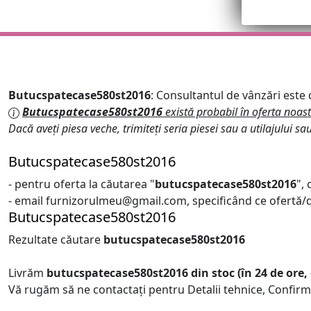
Butucspatecase580st2016
: Consultantul de vânzări este d
Butucspatecase580st2016
există probabil în oferta noas
Dacă aveți piesa veche, trimiteți seria piesei sau a utilajului sa
Butucspatecase580st2016
- pentru oferta la căutarea "
butucspatecase580st2016
",
- email furnizorulmeu@gmail.com, specificând ce ofertă/de
Butucspatecase580st2016
Rezultate căutare
butucspatecase580st2016
Livrăm
butucspatecase580st2016
din stoc (în 24 de ore
Vă rugăm să ne contactați pentru Detalii tehnice, Confirm