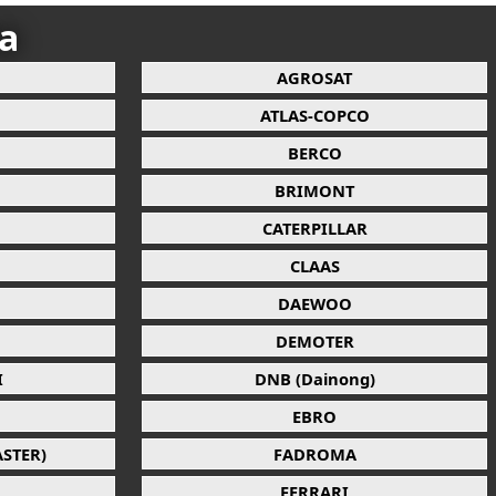
ca
AGROSAT
ATLAS-COPCO
BERCO
BRIMONT
CATERPILLAR
CLAAS
DAEWOO
DEMOTER
I
DNB (Dainong)
EBRO
STER)
FADROMA
FERRARI