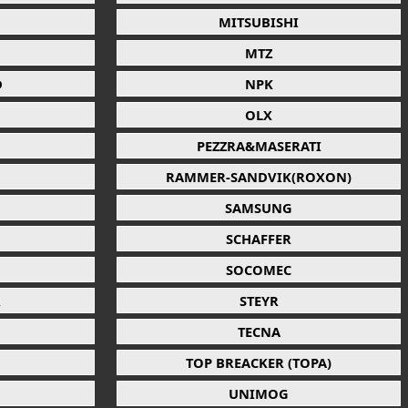
MITSUBISHI
MTZ
D
NPK
OLX
PEZZRA&MASERATI
RAMMER-SANDVIK(ROXON)
SAMSUNG
SCHAFFER
SOCOMEC
R
STEYR
TECNA
TOP BREACKER (TOPA)
UNIMOG