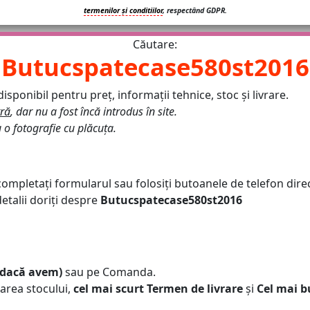
termenilor și conditiilor
, respectând GDPR.
Căutare:
Butucspatecase580st2016
isponibil pentru preț, informații tehnice, stoc și livrare.
tră
, dar nu a fost încă introdus în site.
u o fotografie cu plăcuța.
 completați formularul sau folosiți butoanele de telefon dir
talii doriți despre
Butucspatecase580st2016
, dacă avem)
sau pe Comanda.
area stocului,
cel mai scurt Termen de livrare
și
Cel mai b