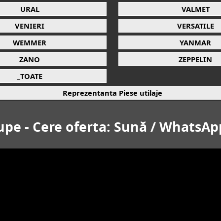
URAL
VALMET
VENIERI
VERSATILE
WEMMER
YANMAR
ZANO
ZEPPELIN
_TOATE
Reprezentanta Piese utilaje
upe - Cere oferta: Sună / WhatsAp