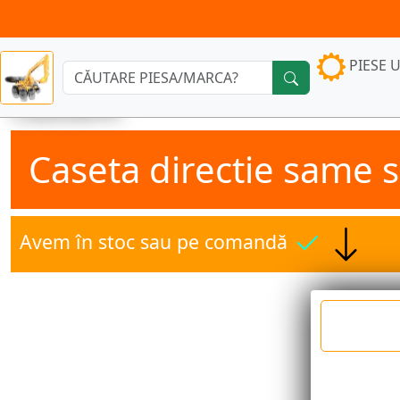
PIESE U
Căutare:
Caseta directie same 
Avem în stoc sau pe comandă