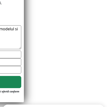
i.
și ofertă conform