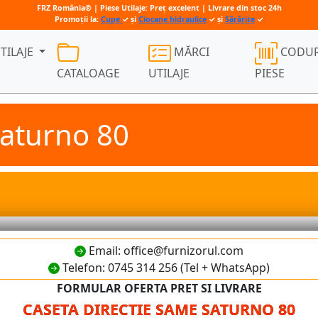
FRZ România® | Piese Utilaje: Preț excelent | Livrare din stoc 24h
Promoții la:
Cupe
✓ și
Ciocane hidraulice
✓ și
Sărărițe
✓
TILAJE
MĂRCI
CODUR
CATALOAGE
UTILAJE
PIESE
saturno 80
Email: office@furnizorul.com
Telefon: 0745 314 256 (Tel + WhatsApp)
FORMULAR OFERTA PRET SI LIVRARE
CASETA DIRECTIE SAME SATURNO 80