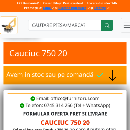
FRZ România® | Piese Utilaje: Preț excelent | Livrare din stoc 24h
Promoții la:
Cupe
✓ și
Ciocane hidraulice
✓ și
Sărărițe
✓
Căutare:
Cauciuc 750 20
Avem în stoc sau pe comandă
Email: office@furnizorul.com
Telefon: 0745 314 256 (Tel + WhatsApp)
FORMULAR OFERTA PRET SI LIVRARE
CAUCIUC 750 20
pe care il putem oferi.
Cel mai bun pret Cauciuc 750 20