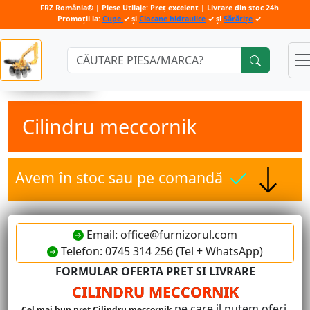
FRZ România® | Piese Utilaje: Preț excelent | Livrare din stoc 24h
Promoții la:
Cupe
✓ și
Ciocane hidraulice
✓ și
Sărărițe
✓
Căutare:
Cilindru meccornik
Avem în stoc sau pe comandă
Email: office@furnizorul.com
Telefon: 0745 314 256 (Tel + WhatsApp)
FORMULAR OFERTA PRET SI LIVRARE
CILINDRU MECCORNIK
pe care il putem oferi.
Cel mai bun pret Cilindru meccornik