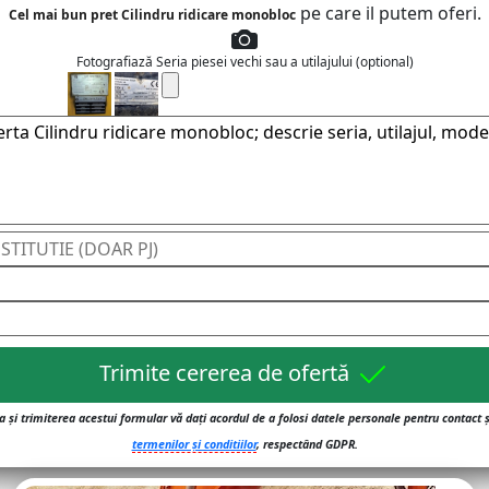
pe care il putem oferi.
Cel mai bun pret Cilindru ridicare monobloc
Fotografiază Seria piesei vechi sau a utilajului (optional)
Trimite cererea de ofertă
 și trimiterea acestui formular vă dați acordul de a folosi datele personale pentru contact 
termenilor și conditiilor
, respectând GDPR.