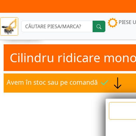
PIESE U
Căutare:
Cilindru ridicare mon
Avem în stoc sau pe comandă