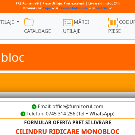
FRZ România® | Piese Utilaje: Preț excelent | Livrare din stoc 24h
Promoții la:
Cupe
✓ și
Ciocane hidraulice
✓ și
Sărărițe
✓
TILAJE
MĂRCI
CODUR
CATALOAGE
UTILAJE
PIESE
obloc
Email: office@furnizorul.com
Telefon: 0745 314 256 (Tel + WhatsApp)
FORMULAR OFERTA PRET SI LIVRARE
CILINDRU RIDICARE MONOBLOC