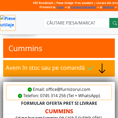
FRZ România® | Piese Utilaje: Preț excelent | Livrare din sto
Promoții la:
Cupe
✓ și
Ciocane hidraulice
✓ și
Sărărițe
✓
Căutare:
Cummins
Avem în stoc sau pe comandă
Email: office@furnizorul.com
Telefon: 0745 314 256 (Tel + WhatsApp)
FORMULAR OFERTA PRET SI LIVRARE
CUMMINS
pe care il putem oferi.
Cel mai bun pret Cummins