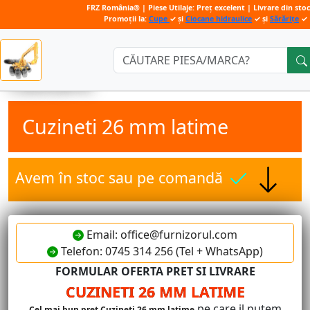
FRZ România® | Piese Utilaje: Preț excelent | Livrare din sto
Promoții la:
Cupe
✓ și
Ciocane hidraulice
✓ și
Sărărițe
✓
Căutare:
Cuzineti 26 mm latime
Avem în stoc sau pe comandă
Email: office@furnizorul.com
Telefon: 0745 314 256 (Tel + WhatsApp)
FORMULAR OFERTA PRET SI LIVRARE
CUZINETI 26 MM LATIME
pe care il putem
Cel mai bun pret Cuzineti 26 mm latime