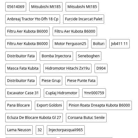
05614069
Mitsubishi Mt185
Mitsubishi Mt185
Anbreaj Tractor Yto Dfh 18 Cp
Furcide Incarcat Palet
Filtru Aer Kubota B6000
Filtru Aer Kubota B6000
Filtru Aer Kubota B6000
Motor Ferguson25
Bolturi
Jvb411 11
Distribuitor Fata
Bomba Inyectora
Seneboghen
Masca Fata Kubita
Hidromotor Hitachi Zx19u
D904
Distribuitor Fata
Piese Grup
Piese Punte Fata
Excavator Case 31
Cuplaj Hidromotor
Ymr000759
Pana Blocare
Export Goldoni
Pinion Roata Dreapta Kubota B6000
Ecluza De Blocare Kubota Gl 27
Coroana Butuc Senile
Lama Neuson
32
Injectorpasquali965