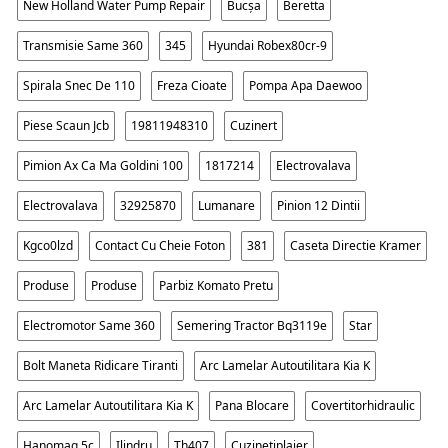
New Holland Water Pump Repair
Bucșa
Beretta
Transmisie Same 360
345
Hyundai Robex80cr-9
Spirala Snec De 110
Freza Cioate
Pompa Apa Daewoo
Piese Scaun Jcb
19811948310
Cuzinert
Pimion Ax Ca Ma Goldini 100
1817214
Electrovalava
Electrovalava
32925870
Lumanare
Pinion 12 Dintii
Kgco0lzd
Contact Cu Cheie Foton
381
Caseta Directie Kramer
Produse
Produse
Parbiz Komato Pretu
Electromotor Same 360
Semering Tractor Bq3119e
Star
Bolt Maneta Ridicare Tiranti
Arc Lamelar Autoutilitara Kia K
Arc Lamelar Autoutilitara Kia K
Pana Blocare
Covertitorhidraulic
Hanomag 5c
Ilindru
Th407
Cuzinetiplaier