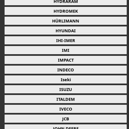
HYDRARAM
HYDROMEK
HÜRLIMANN
HYUNDAI
IHI-IMER
IMI
IMPACT
INDECO
Iseki
ISUZU
ITALDEM
IVECO
JCB
JOHN DEERE