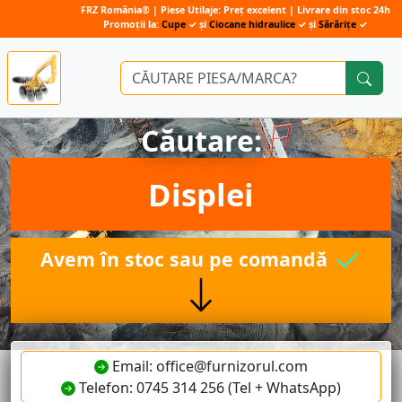
FRZ România® | Piese Utilaje: Preț excelent | Livrare din stoc 24h
Promoții la:
Cupe
✓ și
Ciocane hidraulice
✓ și
Sărărițe
✓
Căutare:
Displei
Avem în stoc sau pe comandă
Email: office@furnizorul.com
Telefon: 0745 314 256 (Tel + WhatsApp)