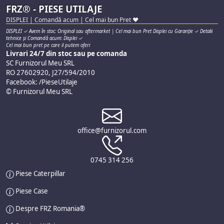
FRZ® - PIESE UTILAJE
DISPLEI | Comandă acum | Cel mai bun Pret ♥
DISPLEI ✓ Avem în stoc: Original sau aftermarket | Cel mai bun Pret Displei cu Garanție ✓ Detalii
tehnice și Comandă acum: Displei ✓
Cel mai bun pret pe care il putem oferi
Livrari 24/7 din stoc sau pe comanda
SC Furnizorul Meu SRL
RO 27602920, J27/594/2010
Facebook: /PieseUtilaje
© Furnizorul Meu SRL
office@furnizorul.com
0745 314 256
Piese Caterpillar
Piese Case
Despre FRZ Romania®