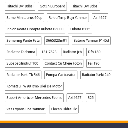
Hitachi Dv18dbsl
Got In Europard
Hitachi Dv18dbsl
Same Minitaurus 60cp
Releu Timp Bujii Yanmar
Azf4627
Pinion Roata Dreapta Kubota B6000
Cubota B115
Semering Punte Fata
3665323m91
Baterie Yamnar F145d
Radiator Fadroma
131-7823
Radiator Jcb
Dfh 180
Supapacilindrufi100
Contact Cu Cheie Foton
Fai 190
Radiator Iseki Tk 546
Pompa Carburatur
Radiator Iseki 240
Komatsu Pw 98 Rm6 Ulei De Motor
Suport Amortizor Mercedes Econic
Azf4627
325
Vas Expansiune Yanmar
Ciocan Hidraulic