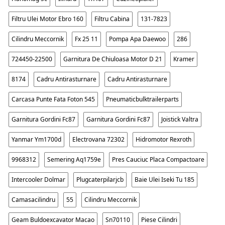
Filtru Ulei Motor Ebro 160
Filtru Cabina
131-7823
Cilindru Meccornik
Fx 25 11
Pompa Apa Daewoo
286
724450-22500
Garnitura De Chiuloasa Motor D 21
Kramer
8174
Cadru Antirasturnare
Cadru Antirasturnare
Carcasa Punte Fata Foton 545
Pneumaticbulktrailerparts
Garnitura Gordini Fc87
Garnitura Gordini Fc87
Joistick Valtra
Yanmar Ym1700d
Electrovana 72302
Hidromotor Rexroth
9968312
Semering Aq1759e
Pres Cauciuc Placa Compactoare
Intercooler Dolmar
Plugcaterpilarjcb
Baie Ulei Iseki Tu 185
Camasacilindru
55
Cilindru Meccornik
Geam Buldoexcavator Macao
Sn70110
Piese Cilindri