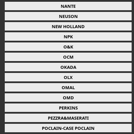
NANTE
NEUSON
NEW HOLLAND
NPK
O&K
OCM
OKADA
OLX
OMAL
OMD
PERKINS
PEZZRA&MASERATI
POCLAIN-CASE POCLAIN