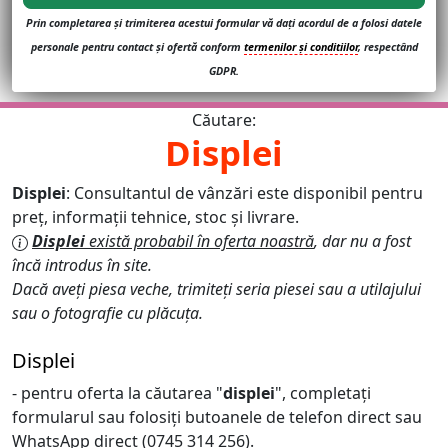
Prin completarea și trimiterea acestui formular vă dați acordul de a folosi datele
personale pentru contact și ofertă conform
termenilor și conditiilor
, respectând
GDPR.
Căutare:
Displei
Displei
: Consultantul de vânzări este disponibil pentru
preț, informații tehnice, stoc și livrare.
Displei
există probabil în oferta noastră
, dar nu a fost
încă introdus în site.
Dacă aveți piesa veche, trimiteți seria piesei sau a utilajului
sau o fotografie cu plăcuța.
Displei
- pentru oferta la căutarea "
displei
", completați
formularul sau folosiți butoanele de telefon direct sau
WhatsApp direct (0745 314 256).