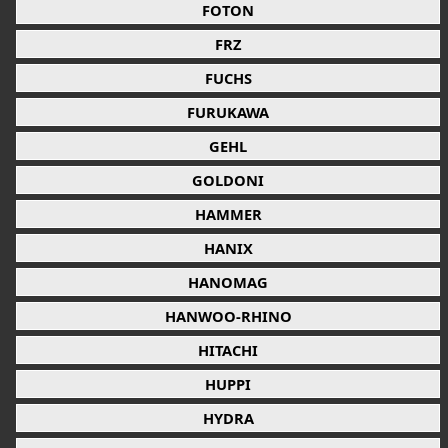
FOTON
FRZ
FUCHS
FURUKAWA
GEHL
GOLDONI
HAMMER
HANIX
HANOMAG
HANWOO-RHINO
HITACHI
HUPPI
HYDRA