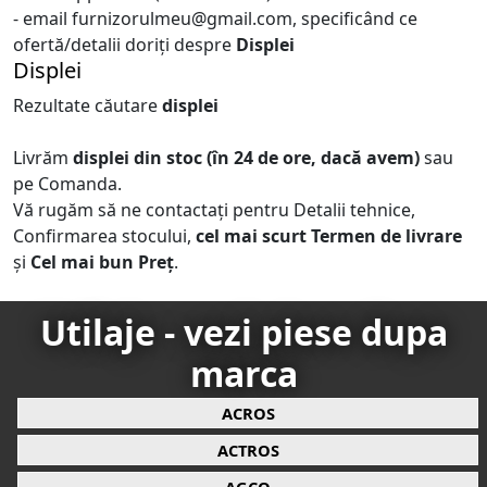
- email furnizorulmeu@gmail.com, specificând ce
ofertă/detalii doriți despre
Displei
Displei
Rezultate căutare
displei
Livrăm
displei
din stoc (în 24 de ore, dacă avem)
sau
pe Comanda.
Vă rugăm să ne contactați pentru Detalii tehnice,
Confirmarea stocului,
cel mai scurt Termen de livrare
și
Cel mai bun Preț
.
Utilaje - vezi piese dupa
marca
ACROS
ACTROS