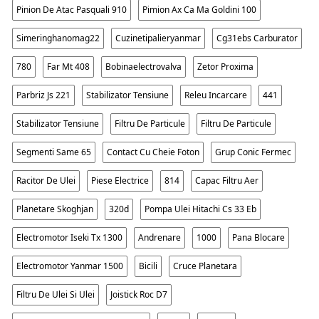
Pinion De Atac Pasquali 910
Pimion Ax Ca Ma Goldini 100
Simeringhanomag22
Cuzinetipalieryanmar
Cg31ebs Carburator
780
Far Mt 408
Bobinaelectrovalva
Zetor Proxima
Parbriz Js 221
Stabilizator Tensiune
Releu Incarcare
441
Stabilizator Tensiune
Filtru De Particule
Filtru De Particule
Segmenti Same 65
Contact Cu Cheie Foton
Grup Conic Fermec
Racitor De Ulei
Piese Electrice
814
Capac Filtru Aer
Planetare Skoghjan
320d
Pompa Ulei Hitachi Cs 33 Eb
Electromotor Iseki Tx 1300
Andrenare
1000
Pana Blocare
Electromotor Yanmar 1500
Bicili
Cruce Planetara
Filtru De Ulei Si Ulei
Joistick Roc D7