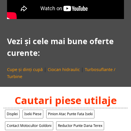
Vezi și cele mai bune oferte
curente:
|
|
Cupe și dinți cupă
Ciocan hidraulic
Turbosuflante /
Turbine
Cautari piese utilaje
Displei
Iseki Piese
Pinion Atac Punte Fata Iseki
Contact Motocultor Goldoni
Reductor Punte Dana Terex