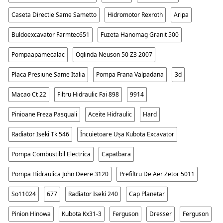
Caseta Directie Same Sametto
Hidromotor Rexroth
Aripa
Buldoexcavator Farmtec651
Fuzeta Hanomag Granit 500
Pompaapamecalac
Oglinda Neuson 50 Z3 2007
Placa Presiune Same Italia
Pompa Frana Valpadana
3d
Macao Ct 22
Filtru Hidraulic Fai 898
9914
Pinioane Freza Pasquali
Aceite Hidraulic
Hard
Radiator Iseki Tk 546
Încuietoare Ușa Kubota Excavator
Pompa Combustibil Electrica
Capatbara
Pompa Hidraulica John Deere 3120
Prefiltru De Aer Zetor 5011
So11024
677
Radiator Iseki 240
Cap Planetar
Pinion Hinowa
Kubota Kx31-3
Ferguson
Dresser
Ferguson