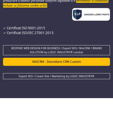
prelucrare a datelor personale conform legislatiei si a
Termenilor si conditiilor,
inclusiv cu folosirea cookie-urilor
✓ Certificat ISO 9001:2015
✓ Certificat ISO/IEC 27001:2013
BESPOKE WEB DESIGN FOR BUSINESS / Expert SEO / MixCRM / BRAND
SOLUTION by LOGIC INDUSTRY® London
MiXCRM - Dezvoltare CRM Custom
Expert SEO / Creare Site / Marketing by LOGIC INDUSTRY®