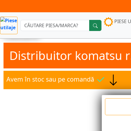
PIESE U
Căutare:
Distribuitor komatsu 
Avem în stoc sau pe comandă