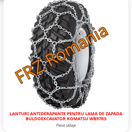
LANTURI ANTIDERAPANTE PENTRU LAMA DE ZAPADA
BULDOEXCAVATOR KOMATSU WB97R5
Piese utilaje