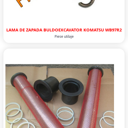
LAMA DE ZAPADA BULDOEXCAVATOR KOMATSU WB97R2
Piese utilaje