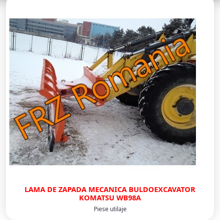
LAMA DE ZAPADA MECANICA BULDOEXCAVATOR
KOMATSU WB98A
Piese utilaje