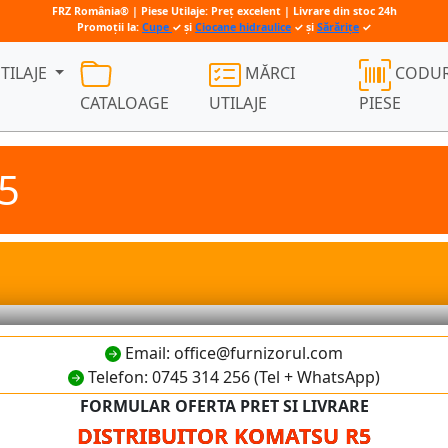
FRZ România® | Piese Utilaje: Preț excelent | Livrare din stoc 24h
Promoții la:
Cupe
✓ și
Ciocane hidraulice
✓ și
Sărărițe
✓
TILAJE
MĂRCI
CODUR
CATALOAGE
UTILAJE
PIESE
r5
Email: office@furnizorul.com
Telefon: 0745 314 256 (Tel + WhatsApp)
FORMULAR OFERTA PRET SI LIVRARE
DISTRIBUITOR KOMATSU R5