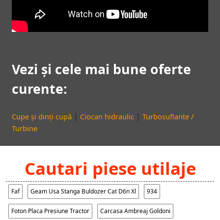
Vezi și cele mai bune oferte
curente:
|
|
Cupe și dinți cupă
Ciocan hidraulic
Turbosuflante /
Turbine
Cautari piese utilaje
Faf
Geam Usa Stanga Buldozer Cat D6n Xl
934
Foton Placa Presiune Tractor
Carcasa Ambreaj Goldoni