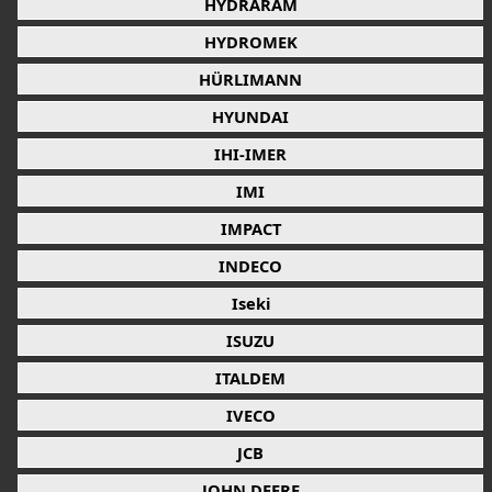
HYDRARAM
HYDROMEK
HÜRLIMANN
HYUNDAI
IHI-IMER
IMI
IMPACT
INDECO
Iseki
ISUZU
ITALDEM
IVECO
JCB
JOHN DEERE