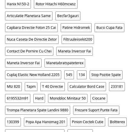
Hanix N150-2
Rotor Hitachi H60mcwsz
Articulatie Planetara Same
Becfar3gauri
Capbara Directie Foton 25 Cai
Patine Hidromek
Bucsi Cupa Fata
Nuca Caseta De Directie Zetor
Filtruuleiisekit200
Contact De Pornire Cu Chei
Maneta Inversor Fai
Maneta Inversor Fai
Manetabratspateterex
Cuplaj Elastic New Holland 2205
545
134
Stop Pozitie Spate
Mtz 820
Tapm
T 40 Directie
Calculator Bord Case
233181
6195532m91
Hard
Monobloc Minitaur 50
Ciocane
Trompa Planetara Spate Landini 9880
Frezare Suport Punte Fata
130399
Popa Apa Hanomag 201
Pinion Cectek Cutie
Boltterex