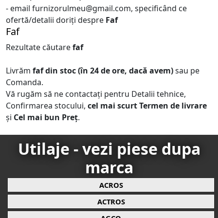
- email furnizorulmeu@gmail.com, specificând ce
ofertă/detalii doriți despre
Faf
Faf
Rezultate căutare
faf
Livrăm
faf
din stoc (în 24 de ore, dacă avem)
sau pe
Comanda.
Vă rugăm să ne contactați pentru Detalii tehnice,
Confirmarea stocului,
cel mai scurt Termen de livrare
și
Cel mai bun Preț
.
Utilaje - vezi piese dupa
marca
ACROS
ACTROS