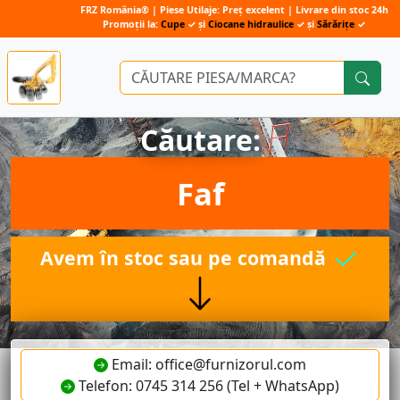
FRZ România® | Piese Utilaje: Preț excelent | Livrare din stoc 24h
Promoții la:
Cupe
✓ și
Ciocane hidraulice
✓ și
Sărărițe
✓
Căutare:
Faf
Avem în stoc sau pe comandă
Email: office@furnizorul.com
Telefon: 0745 314 256 (Tel + WhatsApp)