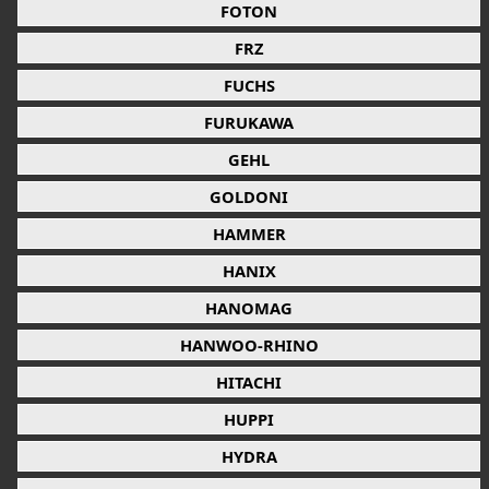
FOTON
FRZ
FUCHS
FURUKAWA
GEHL
GOLDONI
HAMMER
HANIX
HANOMAG
HANWOO-RHINO
HITACHI
HUPPI
HYDRA