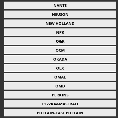
NANTE
NEUSON
NEW HOLLAND
NPK
O&K
OCM
OKADA
OLX
OMAL
OMD
PERKINS
PEZZRA&MASERATI
POCLAIN-CASE POCLAIN