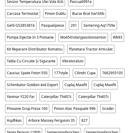
Senzor Temperatura Ulei Vola Kcb
Pascuali991e
Carcasa Termostat
Pinion Dublu
Bucse Brat Ew160b
Gehl G52853816
Pasqualipiese
291
Semering Aq1759e
Pompa Injectie In 3 Pistoane
Mo450rotarypositionsensor
Wb93
Kit Reparare Distribuitor Komatsu
Planetara Tractor Articulat
Tabla Cu Circuite Și Sigurante
Vibratoraluni
Cauciuc Spate Foton 550
177style
Cilindri Cupa
7662955105
Schimbator Goldoni 4x4 Export
Cuplaj Maxifit
Cuplaj Maxifit
Yanmar F220 Far
Caterpillar Th407c
Caterpillar Th407c
Pinioane Grup Freza 160
Pinion Atac Pasquale 996
Grader
Asjdhkas
Arbore Massey Ferguson 35
827
Terex Pegson 11800
Semeringvibrochen
Semeringvibrochen