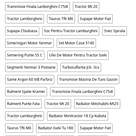
Transmisie Finala Lanborghini C754l
Tractor Mt 20
Tractor Lamborghinii
Taurus Tf6 M6
Supape Motor Fiat
Supapa Chiuloasa
Soc Pentru Tractor Lamburghini
Snec Spirala
Simeringuri Motor Yanmar
Set Motor Case 5140
Semering Punte 55 C
Ulei De Motor Pentru Tractor Iseki
Segmenti Yanmar 3 Pistoane
Turbosuflanta Jcb -3cx
Same Argon 60 Vdt Parbriz
Transmisie Masina De Tuns Gazon
Rulment Spate Kramer
Transmisie Finala Lanborghini C754l
Rulment Punte Fata
Tractor Mt 20
Radiator Mitshubihi Mt25
Tractor Lamborghinii
Radiator Minitractor 18 Cp Kubota
Taurus Tf6 M6
Radiator Iseki Tu 180
Supape Motor Fiat