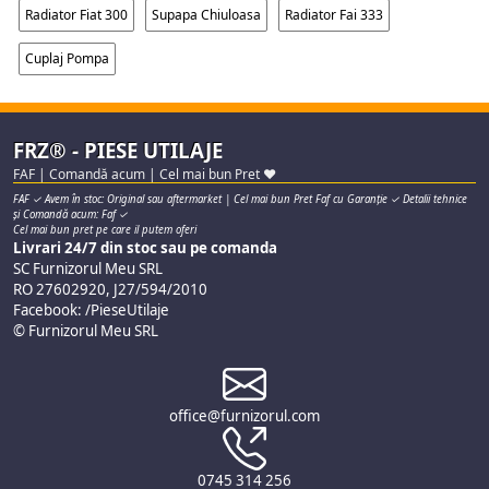
Radiator Fiat 300
Supapa Chiuloasa
Radiator Fai 333
Cuplaj Pompa
FRZ® - PIESE UTILAJE
FAF | Comandă acum | Cel mai bun Pret ♥
FAF ✓ Avem în stoc: Original sau aftermarket | Cel mai bun Pret Faf cu Garanție ✓ Detalii tehnice
și Comandă acum: Faf ✓
Cel mai bun pret pe care il putem oferi
Livrari 24/7 din stoc sau pe comanda
SC Furnizorul Meu SRL
RO 27602920, J27/594/2010
Facebook: /PieseUtilaje
© Furnizorul Meu SRL
office@furnizorul.com
0745 314 256