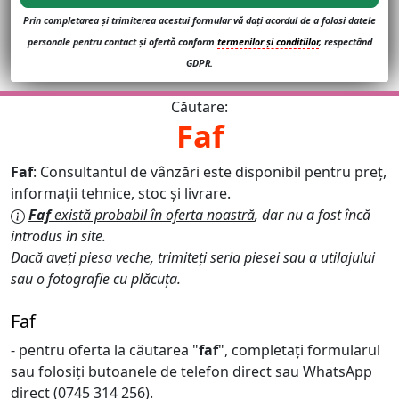
Prin completarea și trimiterea acestui formular vă dați acordul de a folosi datele
personale pentru contact și ofertă conform
termenilor și conditiilor
, respectând
GDPR.
Căutare:
Faf
Faf
: Consultantul de vânzări este disponibil pentru preț,
informații tehnice, stoc și livrare.
Faf
există probabil în oferta noastră
, dar nu a fost încă
introdus în site.
Dacă aveți piesa veche, trimiteți seria piesei sau a utilajului
sau o fotografie cu plăcuța.
Faf
- pentru oferta la căutarea "
faf
", completați formularul
sau folosiți butoanele de telefon direct sau WhatsApp
direct (0745 314 256).