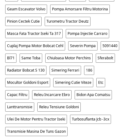
Geam Escavator Volvo
Pompa Amorsare Filtru Motorina
Pinion Cectek Cutie
Turometru Tractor Deutz
Masca Fata Tractor Iseki Ta 317
Pompa Injectie Carraro
Cuplaj Pompa Motor Bobcat Cehl
Severin Pompa
5091440
Bl71
Same Toba
Chiuloasa Motor Perchins
Sferabolt
Radiator Bobcat S 130
Simering Ferrari
186
Mocultor Goldoni Esport
Simering Cutie Viteze
Etc
Capac Filtru
Releu Incarcare Ebro
Bidon Apa Comatsu
Lanttransmisie
Releu Tensiune Goldoni
Ulei De Motor Pentru Tractor Iseki
Turbosuflanta Jcb -3cx
Transmisie Masina De Tuns Gazon