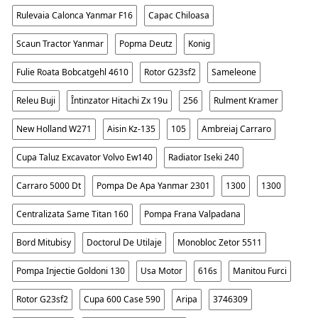
Rulevaia Calonca Yanmar F16
Capac Chiloasa
Scaun Tractor Yanmar
Popma Deutz
Konig
Fulie Roata Bobcatgehl 4610
Rotor G23sf2
Sameleone
Releu Buji
Întinzator Hitachi Zx 19u
256
Rulment Kramer
New Holland W271
Aisin Kz-135
105
Ambreiaj Carraro
Cupa Taluz Excavator Volvo Ew140
Radiator Iseki 240
Carraro 5000 Dt
Pompa De Apa Yanmar 2301
1300
1300
Centralizata Same Titan 160
Pompa Frana Valpadana
Bord Mitubisy
Doctorul De Utilaje
Monobloc Zetor 5511
Pompa Injectie Goldoni 130
Usa Motor
616s
Manitou Furci
Rotor G23sf2
Cupa 600 Case 590
Aripa
3746309