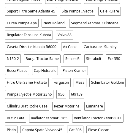
Suport Filtru Same Atlanta 45
Sita Pompa Injectie
Cale Rulare
Curea Pompa Apa
New Holland
Segmenti Yanmar 3 Pistoane
Regulator Tensiune Kubota
Volvo 88
Caseta Directie Kubota B6000
Ax Conic
Carburator -stanley
N150-2
Bucșa Tractor Same
Seniled6
Sferabolt
Ecr 350
Bucsi Plastic
Cap Hidraulic
Piston Kramer
Filtru Ulei Same Frutteto
Ferguson
Masa
Schimbator Goldoni
Pompa Injectie Motor 23hp
956
6t9159
Cilindru Brat Rotire Case
Rezer Motorina
Lumanare
Butuc Fata
Radiator Yanmar F165
Ventilator Tractor Zetor 8011
Pistin
Capota Spate Volvoec45
Cat 306
Piese Ciocan