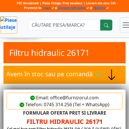
FRZ România® | Piese Utilaje: Preț excelent | Livrare din stoc 24h
Promoții la:
Cupe
✓ și
Ciocane hidraulice
✓ și
Sărărițe
✓
Căutare:
Filtru hidraulic 26171
Avem în stoc sau pe comandă
Email: office@furnizorul.com
Telefon: 0745 314 256 (Tel + WhatsApp)
FORMULAR OFERTA PRET SI LIVRARE
FILTRU HIDRAULIC 26171
pe care il putem oferi.
Cel mai bun pret Filtru hidraulic 26171