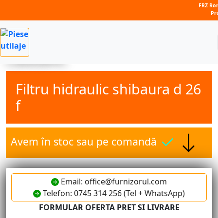
FRZ Rom
Pr
Căutare:
Filtru hidraulic shibaura d 26
f
Avem în stoc sau pe comandă
Email: office@furnizorul.com
Telefon: 0745 314 256 (Tel + WhatsApp)
FORMULAR OFERTA PRET SI LIVRARE