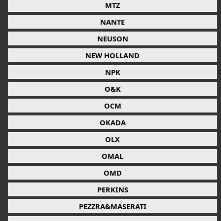
MTZ
NANTE
NEUSON
NEW HOLLAND
NPK
O&K
OCM
OKADA
OLX
OMAL
OMD
PERKINS
PEZZRA&MASERATI