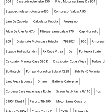
664
Casetadirectiehebei150
Filtru Motorina Same Da 954
Supapechiulasamotorsteyr430
Compresor Valtra A 95
Lam De Zapada
Calculator Kubota
Piesegrup
Filtru De Ulei Fai 67b
Filtruaersamegalaxy170
Cap Hidraulic
309
Distantate Motocoasa Hitachi
7993024
960
Ambreiaj
Supapa Hidrau Landini
Ax Cutie Vitrza
Daf
Punteaxa Spate
Calculator Manete Case 580 K
Distribuitor Cutie Viteza
Turboard
Bolthitachi
Pompa Hidraulica Bobcat X328
Stihl Fs 45 Volanta
Lant Freza Japonez
Dinam
Batterie Caterpilar
Coroana Care Antreneaza Rotile
Scaun Fiat Hitachi Fb110
4cx
6195415m91
Parbriz Tlb 990
Motor Same Corsaro
Arbore Ty295x
Coasa Trctor Dfh
Cx26c
Rotire Jcb