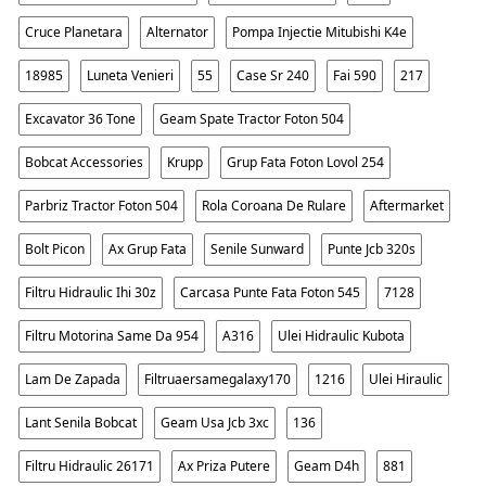
Cruce Planetara
Alternator
Pompa Injectie Mitubishi K4e
18985
Luneta Venieri
55
Case Sr 240
Fai 590
217
Excavator 36 Tone
Geam Spate Tractor Foton 504
Bobcat Accessories
Krupp
Grup Fata Foton Lovol 254
Parbriz Tractor Foton 504
Rola Coroana De Rulare
Aftermarket
Bolt Picon
Ax Grup Fata
Senile Sunward
Punte Jcb 320s
Filtru Hidraulic Ihi 30z
Carcasa Punte Fata Foton 545
7128
Filtru Motorina Same Da 954
A316
Ulei Hidraulic Kubota
Lam De Zapada
Filtruaersamegalaxy170
1216
Ulei Hiraulic
Lant Senila Bobcat
Geam Usa Jcb 3xc
136
Filtru Hidraulic 26171
Ax Priza Putere
Geam D4h
881