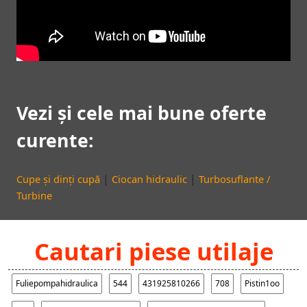
Vezi și cele mai bune oferte
curente:
|
|
Cupe și dinți cupă
Ciocan hidraulic
Turbosuflante /
Turbine
Cautari piese utilaje
Fuliepompahidraulica
544
431925810266
708
Pistin1oo