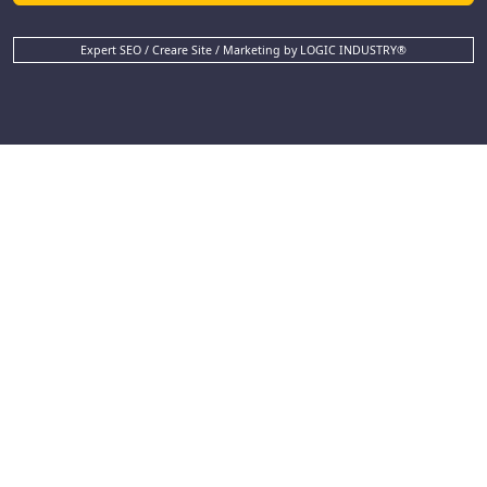
Expert SEO / Creare Site / Marketing by LOGIC INDUSTRY®