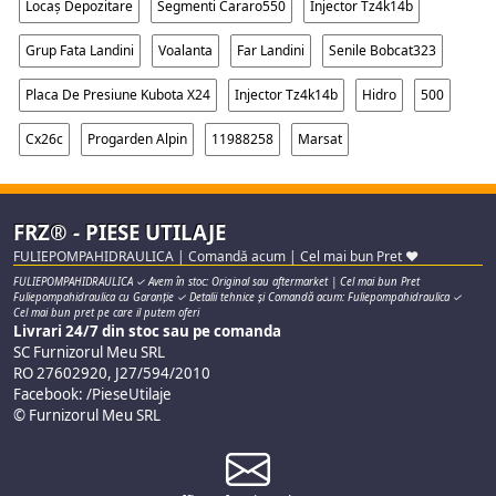
Locaș Depozitare
Segmenti Cararo550
Injector Tz4k14b
Grup Fata Landini
Voalanta
Far Landini
Senile Bobcat323
Placa De Presiune Kubota X24
Injector Tz4k14b
Hidro
500
Cx26c
Progarden Alpin
11988258
Marsat
FRZ® - PIESE UTILAJE
FULIEPOMPAHIDRAULICA | Comandă acum | Cel mai bun Pret ♥
FULIEPOMPAHIDRAULICA ✓ Avem în stoc: Original sau aftermarket | Cel mai bun Pret
Fuliepompahidraulica cu Garanție ✓ Detalii tehnice și Comandă acum: Fuliepompahidraulica ✓
Cel mai bun pret pe care il putem oferi
Livrari 24/7 din stoc sau pe comanda
SC Furnizorul Meu SRL
RO 27602920, J27/594/2010
Facebook: /PieseUtilaje
© Furnizorul Meu SRL