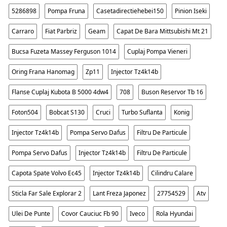
5286898
Pompa Fruna
Casetadirectiehebei150
Pinion Iseki
Carraro
Fiat Parbriz
Geam
Capat De Bara Mittsubishi Mt 21
Bucsa Fuzeta Massey Ferguson 1014
Cuplaj Pompa Vieneri
Oring Frana Hanomag
Zp11
Injector Tz4k14b
Flanse Cuplaj Kubota B 5000 4dw4
708
Buson Reservor Tb 16
Foton504
Bobcat S130
Cruci
Turbo Suflanta
Konig
Injector Tz4k14b
Pompa Servo Dafus
Filtru De Particule
Pompa Servo Dafus
Injector Tz4k14b
Filtru De Particule
Capota Spate Volvo Ec45
Injector Tz4k14b
Cilindru Calare
Sticla Far Sale Explorar 2
Lant Freza Japonez
27754529
Atv
Ulei De Punte
Covor Cauciuc Fb 90
Iveco
Rola Hyundai