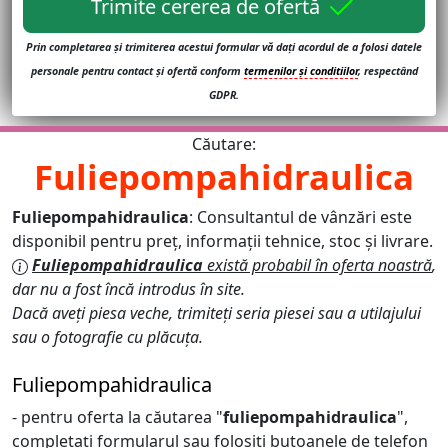
Trimite cererea de ofertă
Prin completarea și trimiterea acestui formular vă dați acordul de a folosi datele
personale pentru contact și ofertă conform
termenilor și conditiilor
, respectând
GDPR.
Căutare:
Fuliepompahidraulica
Fuliepompahidraulica
: Consultantul de vânzări este
disponibil pentru preț, informații tehnice, stoc și livrare.
Fuliepompahidraulica
există probabil în oferta noastră
,
dar nu a fost încă introdus în site.
Dacă aveți piesa veche, trimiteți seria piesei sau a utilajului
sau o fotografie cu plăcuța.
Fuliepompahidraulica
- pentru oferta la căutarea "
fuliepompahidraulica
",
completați formularul sau folosiți butoanele de telefon