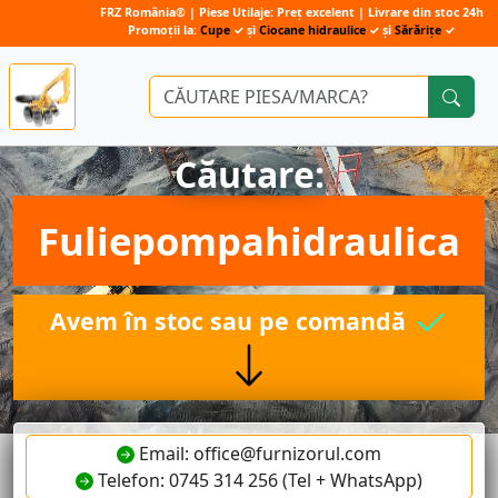
FRZ România® | Piese Utilaje: Preț excelent | Livrare din stoc 24h
Promoții la:
Cupe
✓ și
Ciocane hidraulice
✓ și
Sărărițe
✓
Căutare:
Fuliepompahidraulica
Avem în stoc sau pe comandă
Email: office@furnizorul.com
Telefon: 0745 314 256 (Tel + WhatsApp)