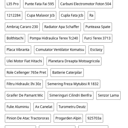
L35 Pro
Punte Fata Fai 595
Carbuni Electromotor Foton 504
1212284
Cupa Malaxor Jcb
Cupla Fata Jcb
Ra
Ambriaj Cararo 230
Radiator Apa Schaffer
Punteaxa Spate
Bolthitachi
Pompa Hidraulica Terex Tc240
Furci Terex 3713
Placa Vibranta
Comutator Ventilator Komatsu
Esctasy
Ulei Motor Fiat Hitachi
Planetara Dreapta Motoagricola
Role Cellenger 765e Pret
Batterie Caterpilar
Filtru Hidraulic Ihi 30z
Semering Freza Mytubisi R 1832
Graifer De Pamant Mic
Simeringuri Cilindri Benfra
Senzor Lama
Fulie Aluminiu
Ax Canelat
Turometru Deutz
Pinion De Atac Tractororas
Progarden Alpin
925703a