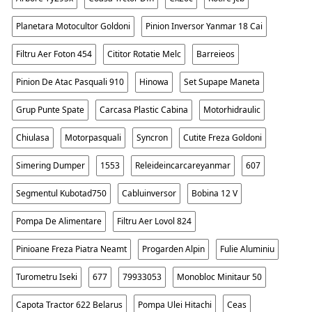
Planetara Motocultor Goldoni
Pinion Inversor Yanmar 18 Cai
Filtru Aer Foton 454
Cititor Rotatie Melc
Barreieos
Pinion De Atac Pasquali 910
Hinowa
Set Supape Maneta
Grup Punte Spate
Carcasa Plastic Cabina
Motorhidraulic
Chiulasa
Motorpasquali
Syncron
Cutite Freza Goldoni
Simering Dumper
1553
Releideincarcareyanmar
607
Segmentul Kubotad750
Cabluinversor
Bobina 12 V
Pompa De Alimentare
Filtru Aer Lovol 824
Pinioane Freza Piatra Neamt
Progarden Alpin
Fulie Aluminiu
Turometru Iseki
677
79933053
Monobloc Minitaur 50
Capota Tractor 622 Belarus
Pompa Ulei Hitachi
Ceas