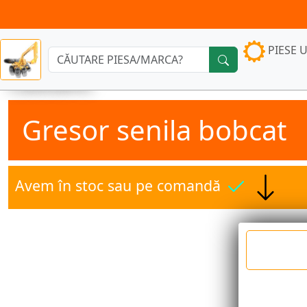
PIESE U
Căutare:
Gresor senila bobcat
Avem în stoc sau pe comandă