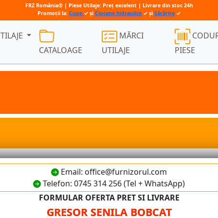
FRZ România® | Piese Utilaje: Preț excelent | Livrare din stoc 24h
Promoții la:
Cupe
✓ și
Ciocane hidraulice
✓ și
Sărărițe
✓
TILAJE
MĂRCI
CODUR
CATALOAGE
UTILAJE
PIESE
Email: office@furnizorul.com
Telefon: 0745 314 256 (Tel + WhatsApp)
FORMULAR OFERTA PRET SI LIVRARE
GRESOR SENILA BOBCAT