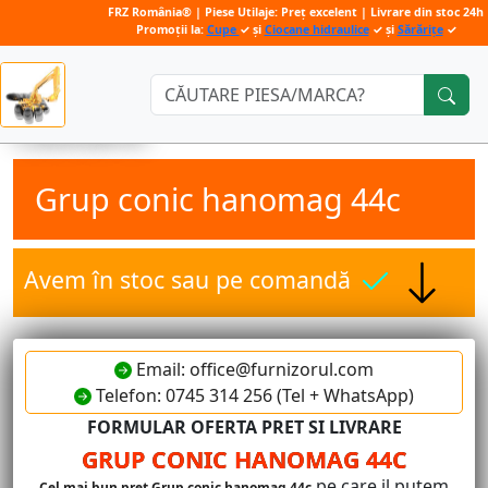
FRZ România® | Piese Utilaje: Preț excelent | Livrare din stoc 24h
Promoții la:
Cupe
✓ și
Ciocane hidraulice
✓ și
Sărărițe
✓
Căutare:
Grup conic hanomag 44c
Avem în stoc sau pe comandă
Email: office@furnizorul.com
Telefon: 0745 314 256 (Tel + WhatsApp)
FORMULAR OFERTA PRET SI LIVRARE
GRUP CONIC HANOMAG 44C
pe care il putem
Cel mai bun pret Grup conic hanomag 44c