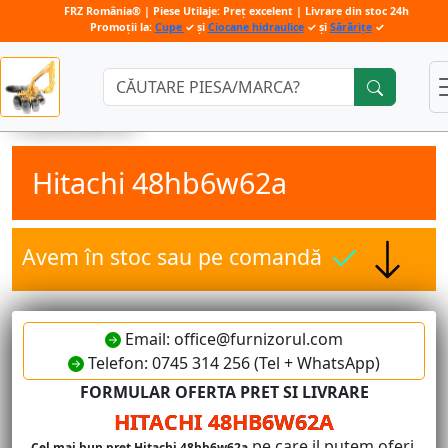
FRZ România® | Piese Utilaje: Preț excelent | Livrare din stoc 24h
Promoții la:
Cupe
✓ și
Ciocane hidraulice
✓ și
Sărărițe
✓
Căutare:
Hitachi 48hb6w62a
Avem în stoc sau pe comandă
Email: office@furnizorul.com
Telefon: 0745 314 256 (Tel + WhatsApp)
FORMULAR OFERTA PRET SI LIVRARE
HITACHI 48HB6W62A
pe care il putem oferi.
Cel mai bun pret Hitachi 48hb6w62a