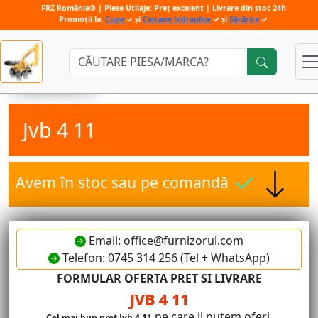
FRZ România® | Piese Utilaje: Preț excelent | Livrare din stoc 24h
Promoții la:
Cupe
✓ și
Ciocane hidraulice
✓ și
Sărărițe
✓
Căutare:
Jvb 4 11
Avem în stoc sau pe comandă
Email: office@furnizorul.com
Telefon: 0745 314 256 (Tel + WhatsApp)
FORMULAR OFERTA PRET SI LIVRARE
JVB 4 11
pe care il putem oferi.
Cel mai bun pret Jvb 4 11