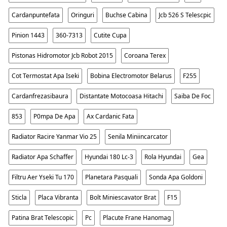
Cardanpuntefata
Oringuri
Buchse Cabina
Jcb 526 S Telescpic
Pinion 1443
360-7313
Cutite Cupa
Pistonas Hidromotor Jcb Robot 2015
Coroana Terex
Cot Termostat Apa Iseki
Bobina Electromotor Belarus
F255
Cardanfrezasibaura
Distantate Motocoasa Hitachi
Saiba De Foc
853
P0mpa De Apa
Ax Cardanic Fata
Radiator Racire Yanmar Vio 25
Senila Miniincarcator
Radiator Apa Schaffer
Hyundai 180 Lc-3
Rola Hyundai
Gea
Filtru Aer Yseki Tu 170
Planetara Pasquali
Sonda Apa Goldoni
Sticla
Placa Vibranta
Bolt Miniescavator Brat
F15
Patina Brat Telescopic
Pc
Placute Frane Hanomag