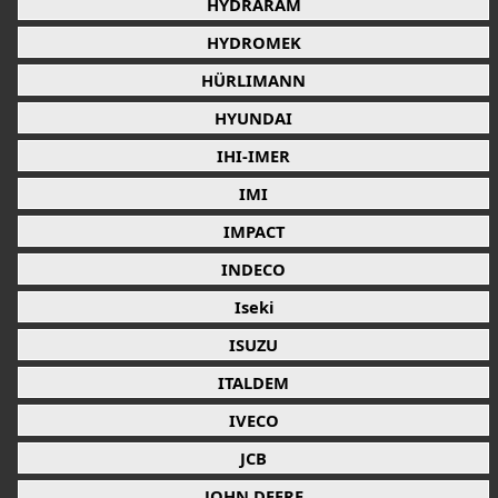
HYDRARAM
HYDROMEK
HÜRLIMANN
HYUNDAI
IHI-IMER
IMI
IMPACT
INDECO
Iseki
ISUZU
ITALDEM
IVECO
JCB
JOHN DEERE