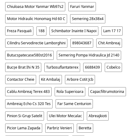
Chiuloasa Motor Yanmar Wb97s2
Faruri Yanmar
Motor Hidraulic Honomag Hd 60 C
Semering 28x38x4
Freza Pasquali
188
Schimbator Inainte I Napoi
Lam 17 17
Cilindru Servodirectie Lamborghini
898043687
Chit Ambreaj
Butucspatecase580st2016
Semering Pompa Hidraulica Jd 2140
Bucșe Brat Ihi N 35
Turbosuflantaterex
6688439
Cobelco
Contactor Cheie
Kit Ambalaj
Arbore Cotit Jcb
Cablu Ambreaj Terex 483
Rola Superioara
Capacfiltrumotorina
Ambreiaj Echo Cs 320 Tes
Far Same Centurion
Pinion Si Grup Satelit
Ulei Motor Mecalac
Abreajkioti
Picior Lama Zapada
Parbriz Venieri
Beretta