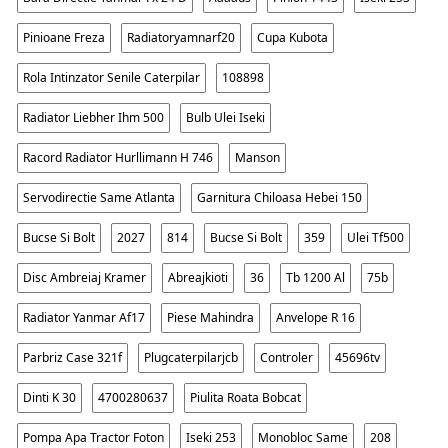
Pinioane Freza
Radiatoryamnarf20
Cupa Kubota
Rola Intinzator Senile Caterpilar
108898
Radiator Liebher Ihm 500
Bulb Ulei Iseki
Racord Radiator Hurllimann H 746
Manson
Servodirectie Same Atlanta
Garnitura Chiloasa Hebei 150
Bucse Si Bolt
2027
814
Bucse Si Bolt
359
Ulei Tf500
Disc Ambreiaj Kramer
Abreajkioti
36
Tb 1200 Al
75b
Radiator Yanmar Af17
Piese Mahindra
Anvelope R 16
Parbriz Case 321f
Plugcaterpilarjcb
Controler
45696tv
Dinti K 30
4700280637
Piulita Roata Bobcat
Pompa Apa Tractor Foton
Iseki 253
Monobloc Same
208