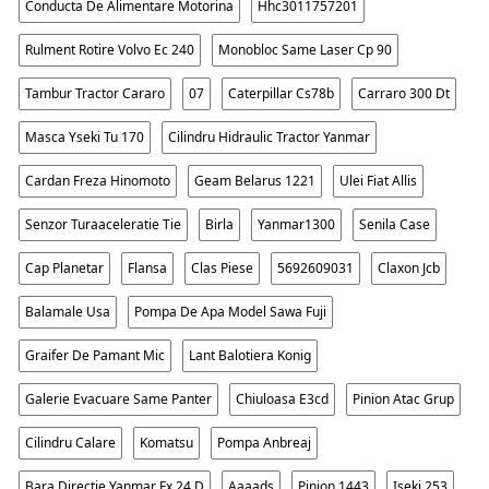
Conducta De Alimentare Motorina
Hhc3011757201
Rulment Rotire Volvo Ec 240
Monobloc Same Laser Cp 90
Tambur Tractor Cararo
07
Caterpillar Cs78b
Carraro 300 Dt
Masca Yseki Tu 170
Cilindru Hidraulic Tractor Yanmar
Cardan Freza Hinomoto
Geam Belarus 1221
Ulei Fiat Allis
Senzor Turaaceleratie Tie
Birla
Yanmar1300
Senila Case
Cap Planetar
Flansa
Clas Piese
5692609031
Claxon Jcb
Balamale Usa
Pompa De Apa Model Sawa Fuji
Graifer De Pamant Mic
Lant Balotiera Konig
Galerie Evacuare Same Panter
Chiuloasa E3cd
Pinion Atac Grup
Cilindru Calare
Komatsu
Pompa Anbreaj
Bara Directie Yanmar Fx 24 D
Aaaads
Pinion 1443
Iseki 253