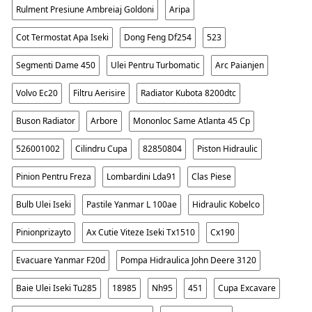
Rulment Presiune Ambreiaj Goldoni
Aripa
Cot Termostat Apa Iseki
Dong Feng Df254
523
Segmenti Dame 450
Ulei Pentru Turbomatic
Arc Paianjen
Volvo Ec20
Filtru Aerisire
Radiator Kubota 8200dtc
Buson Radiator
Arbore
Mononloc Same Atlanta 45 Cp
526001002
Cilindru Cupa
82850804
Piston Hidraulic
Pinion Pentru Freza
Lombardini Lda91
Clas Piese
Bulb Ulei Iseki
Pastile Yanmar L 100ae
Hidraulic Kobelco
Pinionprizayto
Ax Cutie Viteze Iseki Tx1510
Cx190
Evacuare Yanmar F20d
Pompa Hidraulica John Deere 3120
Baie Ulei Iseki Tu285
18985
Nh95
451
Cupa Excavare