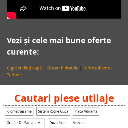
Vezi și cele mai bune oferte
curente:
|
|
Cupe și dinți cupă
Ciocan hidraulic
Turbosuflante /
Turbine
Cautari piese utilaje
Kilometrajsame
Sistem Rotire Cupa
Placa Vibranta
Graifer De Pamant Mic
Duza Injec
Manson