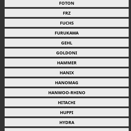
FOTON
FRZ
FUCHS
FURUKAWA
GEHL
GOLDONI
HAMMER
HANIX
HANOMAG
HANWOO-RHINO
HITACHI
HUPPI
HYDRA