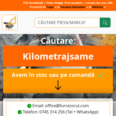
FRZ România® | Piese Utilaje: Preț excelent | Livrare din stoc 24h
Promoții la:
Cupe
✓ și
Ciocane hidraulice
✓ și
Sărărițe
✓
Căutare:
Kilometrajsame
Avem în stoc sau pe comandă
Email: office@furnizorul.com
Telefon: 0745 314 256 (Tel + WhatsApp)