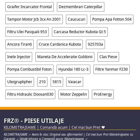
Graifer Incarcator Frontal
Dezmembrari Caterpillar
Tampon Motor Jcb 3cx An 2001
Caucucuri
Pompa Apa Fotton 504
Filtru Ulei Pasquali 953
Carcasa Reductor Kubota Gt 5
Ancora Tiranti
Cruce Cardanica Kubota
925703a
Inele Injector
Maneta De Acceleratie Goldonii
Clas Piese
Pompa Combustibil Foton
Hyundai 180 Lc-3
Filtre Yanmar F230
Uleigruplipher
210
5815
Vaiacar
Filtru Hidraulic Doosan030
Motor Zeppelin
ProEnergy
FRZ® - PIESE UTILAJE
KILOMETRAJSAME | Comandă acum | Cel mai bun Pret ♥
KILOMETRAJSAME ✓ Avem în stoc: Original sau aftermarket | Cel mai bun Pret Kilometrajsame cu
Garanție ✓ Detalii tehnice și Comandă acum: Kilometrajsame ✓