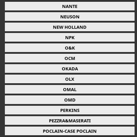
NANTE
NEUSON
NEW HOLLAND
NPK
O&K
OCM
OKADA
OLX
OMAL
OMD
PERKINS
PEZZRA&MASERATI
POCLAIN-CASE POCLAIN