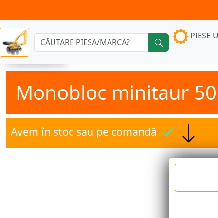
PIESE U
Căutare:
Monobloc minitaur 50
Avem în stoc sau pe comandă