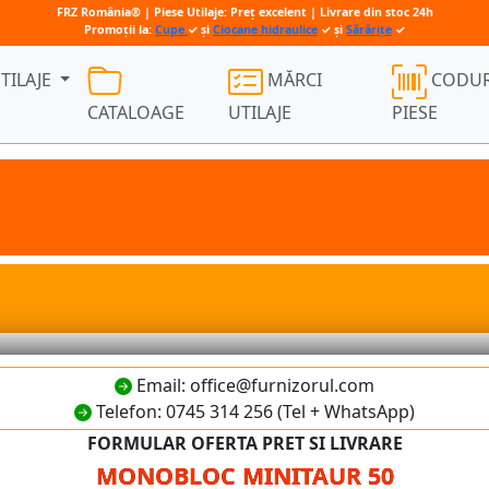
FRZ România® | Piese Utilaje: Preț excelent | Livrare din stoc 24h
Promoții la:
Cupe
✓ și
Ciocane hidraulice
✓ și
Sărărițe
✓
TILAJE
MĂRCI
CODUR
CATALOAGE
UTILAJE
PIESE
Email: office@furnizorul.com
Telefon: 0745 314 256 (Tel + WhatsApp)
FORMULAR OFERTA PRET SI LIVRARE
MONOBLOC MINITAUR 50