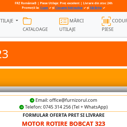
FRZ România® | Piese Utilaje: Preț excelent | Livrare din stoc 24h
Promoții la:
Cupe
✓ și
Ciocane hidraulice
✓ și
Sărărițe
✓
TILAJE
MĂRCI
CODUR
CATALOAGE
UTILAJE
PIESE
23
Email: office@furnizorul.com
Telefon: 0745 314 256 (Tel + WhatsApp)
FORMULAR OFERTA PRET SI LIVRARE
MOTOR ROTIRE BOBCAT 323