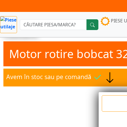
PIESE U
Căutare:
Motor rotire bobcat 3
Avem în stoc sau pe comandă