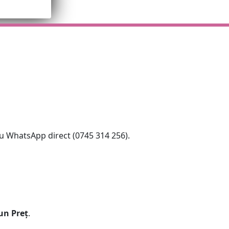
au WhatsApp direct (0745 314 256).
un Preț
.