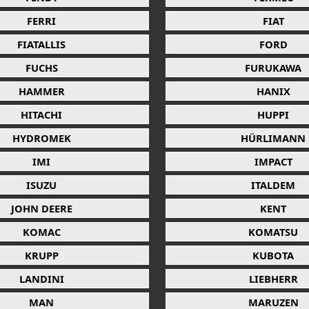
FERRI
FIAT
FIATALLIS
FORD
FUCHS
FURUKAWA
HAMMER
HANIX
HITACHI
HUPPI
HYDROMEK
HÜRLIMANN
IMI
IMPACT
ISUZU
ITALDEM
JOHN DEERE
KENT
KOMAC
KOMATSU
KRUPP
KUBOTA
LANDINI
LIEBHERR
MAN
MARUZEN