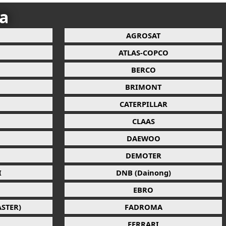
ca
AGROSAT
ATLAS-COPCO
BERCO
BRIMONT
CATERPILLAR
CLAAS
DAEWOO
DEMOTER
I
DNB (Dainong)
EBRO
STER)
FADROMA
FERRARI