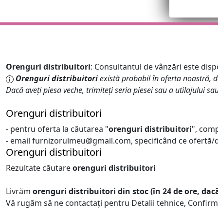
Orenguri distribuitori
: Consultantul de vânzări este dispo
Orenguri distribuitori
există probabil în oferta noastră
, 
Dacă aveți piesa veche, trimiteți seria piesei sau a utilajului sa
Orenguri distribuitori
- pentru oferta la căutarea "
orenguri distribuitori
", comp
- email furnizorulmeu@gmail.com, specificând ce ofertă/de
Orenguri distribuitori
Rezultate căutare
orenguri distribuitori
Livrăm
orenguri distribuitori
din stoc (în 24 de ore, da
Vă rugăm să ne contactați pentru Detalii tehnice, Confirm