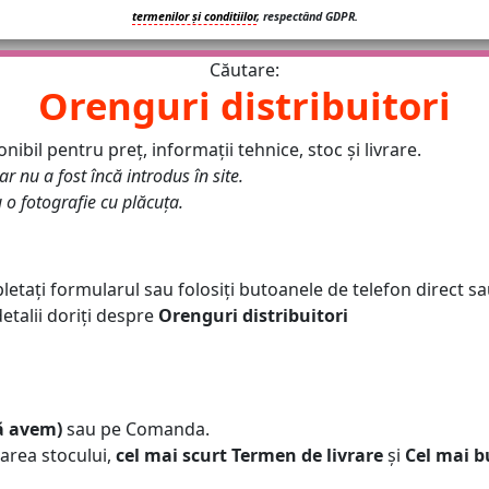
termenilor și conditiilor
, respectând GDPR.
Căutare:
Orenguri distribuitori
nibil pentru preț, informații tehnice, stoc și livrare.
dar nu a fost încă introdus în site.
u o fotografie cu plăcuța.
letați formularul sau folosiți butoanele de telefon direct s
talii doriți despre
Orenguri distribuitori
că avem)
sau pe Comanda.
area stocului,
cel mai scurt Termen de livrare
și
Cel mai b