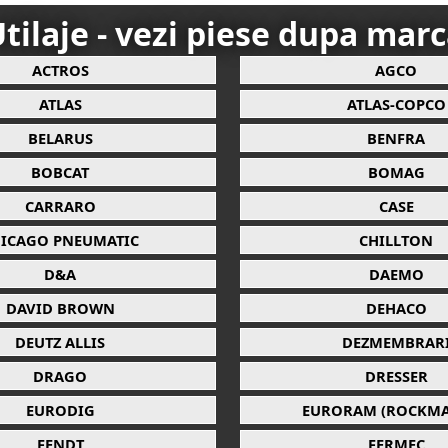
tilaje - vezi piese dupa mar
ACTROS
AGCO
ATLAS
ATLAS-COPCO
BELARUS
BENFRA
BOBCAT
BOMAG
CARRARO
CASE
ICAGO PNEUMATIC
CHILLTON
D&A
DAEMO
DAVID BROWN
DEHACO
DEUTZ ALLIS
DEZMEMBRAR
DRAGO
DRESSER
EURODIG
EURORAM (ROCKMA
FENDT
FERMEC