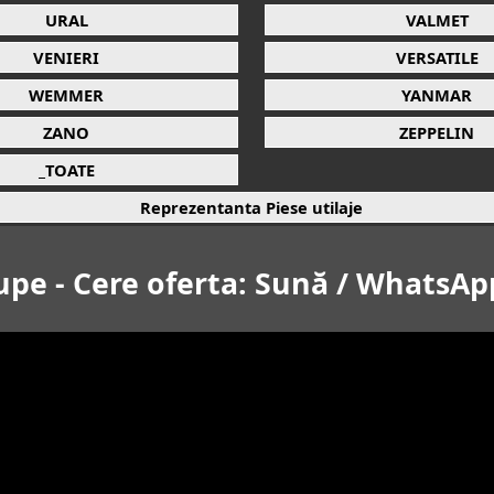
URAL
VALMET
VENIERI
VERSATILE
WEMMER
YANMAR
ZANO
ZEPPELIN
_TOATE
Reprezentanta Piese utilaje
upe - Cere oferta: Sună / WhatsAp