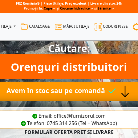
FRZ România® | Piese Utilaje: Preț excelent | Livrare din stoc 24h
Promoții la:
Cupe
✓ și
Ciocane hidraulice
✓ și
Sărărițe
✓
UTILAJE
CATALOAGE
MĂRCI UTILAJE
CODURI PIESE
Căutare:
Orenguri distribuitori
Avem în stoc sau pe comandă
Email: office@furnizorul.com
Telefon: 0745 314 256 (Tel + WhatsApp)
FORMULAR OFERTA PRET SI LIVRARE