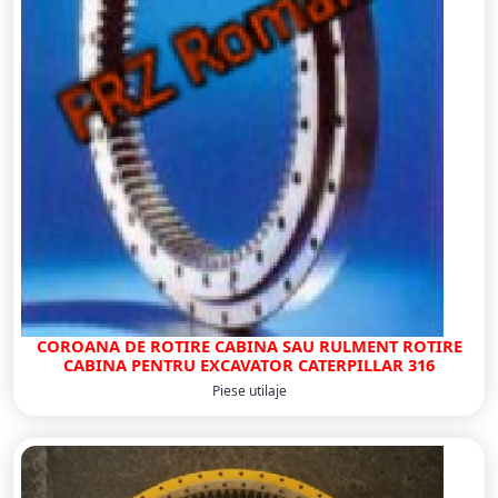
COROANA DE ROTIRE CABINA SAU RULMENT ROTIRE
CABINA PENTRU EXCAVATOR CATERPILLAR 316
Piese utilaje