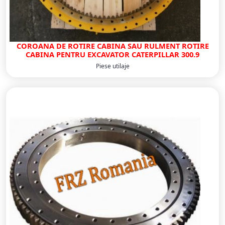
COROANA DE ROTIRE CABINA SAU RULMENT ROTIRE
CABINA PENTRU EXCAVATOR CATERPILLAR 300.9
Piese utilaje