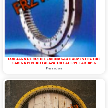
COROANA DE ROTIRE CABINA SAU RULMENT ROTIRE
CABINA PENTRU EXCAVATOR CATERPILLAR 301.6
Piese utilaje