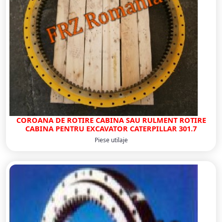
COROANA DE ROTIRE CABINA SAU RULMENT ROTIRE
CABINA PENTRU EXCAVATOR CATERPILLAR 301.7
Piese utilaje