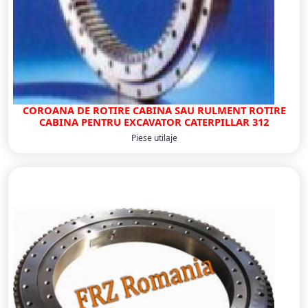
COROANA DE ROTIRE CABINA SAU RULMENT ROTIRE
CABINA PENTRU EXCAVATOR CATERPILLAR 312
Piese utilaje