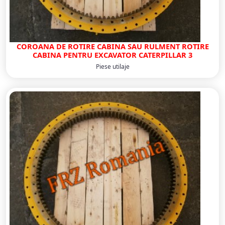
COROANA DE ROTIRE CABINA SAU RULMENT ROTIRE
CABINA PENTRU EXCAVATOR CATERPILLAR 3
Piese utilaje