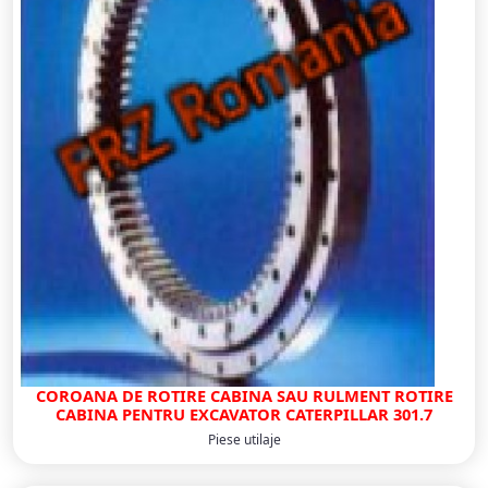
COROANA DE ROTIRE CABINA SAU RULMENT ROTIRE
CABINA PENTRU EXCAVATOR CATERPILLAR 301.7
Piese utilaje