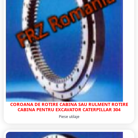
COROANA DE ROTIRE CABINA SAU RULMENT ROTIRE
CABINA PENTRU EXCAVATOR CATERPILLAR 304
Piese utilaje