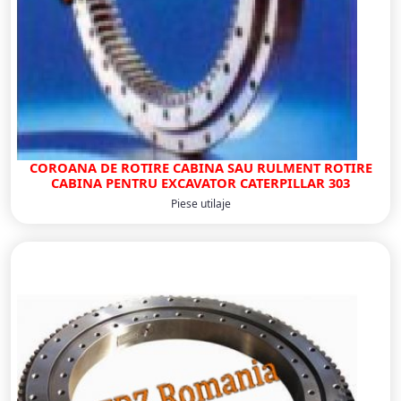
COROANA DE ROTIRE CABINA SAU RULMENT ROTIRE
CABINA PENTRU EXCAVATOR CATERPILLAR 303
Piese utilaje