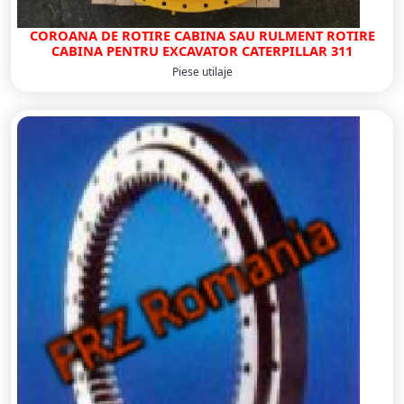
COROANA DE ROTIRE CABINA SAU RULMENT ROTIRE
CABINA PENTRU EXCAVATOR CATERPILLAR 311
Piese utilaje