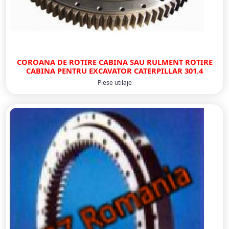
COROANA DE ROTIRE CABINA SAU RULMENT ROTIRE
CABINA PENTRU EXCAVATOR CATERPILLAR 301.4
Piese utilaje