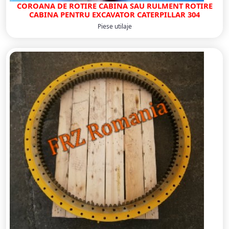
COROANA DE ROTIRE CABINA SAU RULMENT ROTIRE
CABINA PENTRU EXCAVATOR CATERPILLAR 304
Piese utilaje