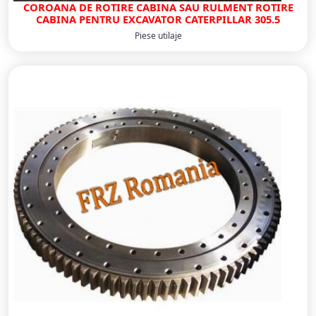
COROANA DE ROTIRE CABINA SAU RULMENT ROTIRE
CABINA PENTRU EXCAVATOR CATERPILLAR 305.5
Piese utilaje