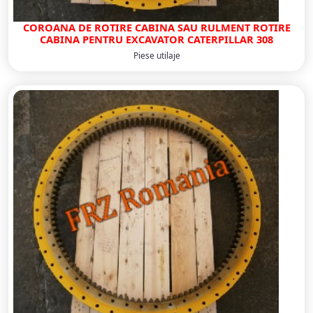
COROANA DE ROTIRE CABINA SAU RULMENT ROTIRE
CABINA PENTRU EXCAVATOR CATERPILLAR 308
Piese utilaje