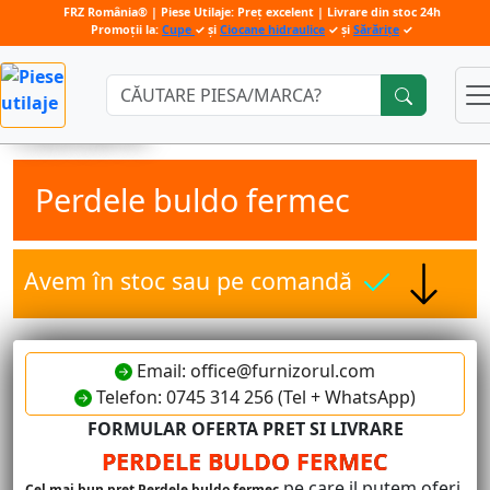
FRZ România® | Piese Utilaje: Preț excelent | Livrare din stoc 24h
Promoții la:
Cupe
✓ și
Ciocane hidraulice
✓ și
Sărărițe
✓
Căutare:
Perdele buldo fermec
Avem în stoc sau pe comandă
Email: office@furnizorul.com
Telefon: 0745 314 256 (Tel + WhatsApp)
FORMULAR OFERTA PRET SI LIVRARE
PERDELE BULDO FERMEC
pe care il putem oferi.
Cel mai bun pret Perdele buldo fermec