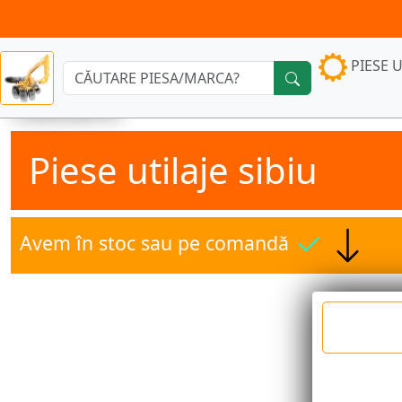
PIESE U
Căutare:
Piese utilaje sibiu
Avem în stoc sau pe comandă