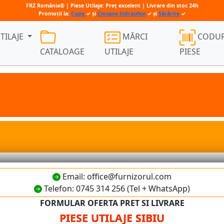
FRZ România® | Piese Utilaje: Preț excelent | Livrare din stoc 24h
Promoții la:
Cupe
✓ și
Ciocane hidraulice
✓ și
Sărărițe
✓
TILAJE
MĂRCI
CODUR
CATALOAGE
UTILAJE
PIESE
Email: office@furnizorul.com
Telefon: 0745 314 256 (Tel + WhatsApp)
FORMULAR OFERTA PRET SI LIVRARE
PIESE UTILAJE SIBIU