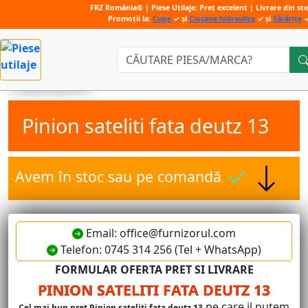
FRZ România® | Piese Utilaje: Preț excelent | Livrare din st
Promoții la:
Cupe
✓ și
Ciocane hidraulice
✓ și
Sărărițe
Căutare:
Pinion sateliti fata deutz 13
Avem în stoc sau pe comandă
Email: office@furnizorul.com
Telefon: 0745 314 256 (Tel + WhatsApp)
FORMULAR OFERTA PRET SI LIVRARE
PINION SATELITI FATA DEUTZ 13
pe care il putem
Cel mai bun pret Pinion sateliti fata deutz 13