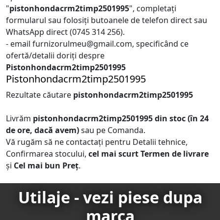
"
pistonhondacrm2timp2501995
", completați
formularul sau folosiți butoanele de telefon direct sau
WhatsApp direct (0745 314 256).
- email furnizorulmeu@gmail.com, specificând ce
ofertă/detalii doriți despre
Pistonhondacrm2timp2501995
Pistonhondacrm2timp2501995
Rezultate căutare
pistonhondacrm2timp2501995
Livrăm
pistonhondacrm2timp2501995
din stoc (în 24
de ore, dacă avem)
sau pe Comanda.
Vă rugăm să ne contactați pentru Detalii tehnice,
Confirmarea stocului,
cel mai scurt Termen de livrare
și
Cel mai bun Preț
.
Utilaje - vezi piese dupa
marca