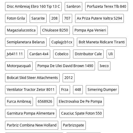
Disc Ambreiaj Ebro 160 Tip 13 C
Sanbron
Porfuzeta Terex Tlb 840
Foton Grila
Sararite
208
707
Ax Priza Putere Valtra S294
Magazialucostica
Chiuloase B250
Pompa Apa Venieri
Semiplanetara Belarus
Cuplajjcb1cx
Bolt Maneta Ridicare Tiranti
Jvb411 11
Cardan 4x4
Cobelco
Distribuitor Cale
Uli
Motorpasquali
Pompa De Ulei David Brown 1490
Iveco
Bobcat Skid Steer Attachments
2012
Ventilator Tractor Zetor 8011
Frza
448
Simering Dumper
Furca Ambreaj
6568926
Electrovalva De Pe Pompa
Garnitura Pompa Alimentare
Cauciuc Spate Foton 550
Parbriz Combina New Holland
Parbrizspate