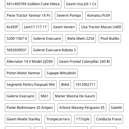
Ah1r400769 Goldoni Cutie Viteza
Geam Usa Jcb 1 Cx
Piese Tractor Yanmar 16 Ps
Severin Pompa
Komatsu Pc09
Kc450f
Lam17 117 17
Geam Venieri
Usa Tractor Macao U400
5200-1567-0
Galerie Evacuare
Biela Mwm 225d
Pivot Buldio
5692609031
Galerie Evacuare Kubota 3
Alternator 14 V Model 2jf200
Geam Frontal Caterpillar 240 Bl
Piston Motor Yanmar
Supape Mitsubishi
Segmenti Pentru Paspuali 994
8664
1912902711
Galerie Evacuare
9661
Maner Masina De Gaurit
Punte Redresoare 20 Amperi
Arbore Massey Ferguson 35
Sateliti
Geam Nivela Stanley
Tronpecarraro
177style
Conducta Frana