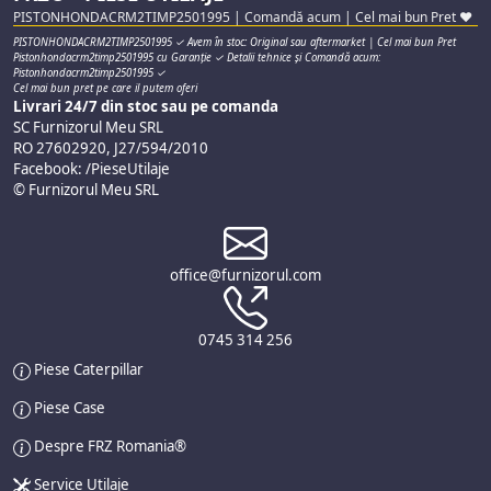
PISTONHONDACRM2TIMP2501995 | Comandă acum | Cel mai bun Pret ♥
PISTONHONDACRM2TIMP2501995 ✓ Avem în stoc: Original sau aftermarket | Cel mai bun Pret
Pistonhondacrm2timp2501995 cu Garanție ✓ Detalii tehnice și Comandă acum:
Pistonhondacrm2timp2501995 ✓
Cel mai bun pret pe care il putem oferi
Livrari 24/7 din stoc sau pe comanda
SC Furnizorul Meu SRL
RO 27602920, J27/594/2010
Facebook: /PieseUtilaje
© Furnizorul Meu SRL
office@furnizorul.com
0745 314 256
Piese Caterpillar
Piese Case
Despre FRZ Romania®
Service Utilaje