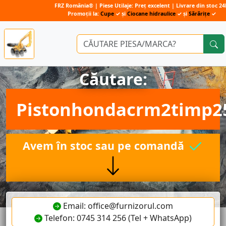
FRZ România® | Piese Utilaje: Preț excelent | Livrare din stoc 24
Promoții la:
Cupe
✓ și
Ciocane hidraulice
✓ și
Sărărițe
✓
Căutare:
Pistonhondacrm2timp2
Avem în stoc sau pe comandă
Email: office@furnizorul.com
Telefon: 0745 314 256 (Tel + WhatsApp)