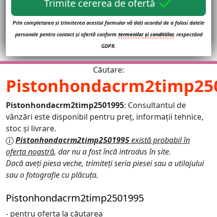
Trimite cererea de ofertă
Prin completarea și trimiterea acestui formular vă dați acordul de a folosi datele
personale pentru contact și ofertă conform
termenilor și conditiilor
, respectând
GDPR.
Căutare:
Pistonhondacrm2timp25
Pistonhondacrm2timp2501995
: Consultantul de
vânzări este disponibil pentru preț, informații tehnice,
stoc și livrare.
Pistonhondacrm2timp2501995
există probabil în
oferta noastră
, dar nu a fost încă introdus în site.
Dacă aveți piesa veche, trimiteți seria piesei sau a utilajului
sau o fotografie cu plăcuța.
Pistonhondacrm2timp2501995
- pentru oferta la căutarea