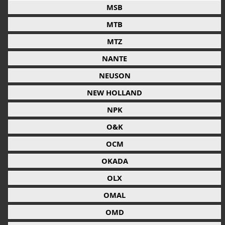
MSB
MTB
MTZ
NANTE
NEUSON
NEW HOLLAND
NPK
O&K
OCM
OKADA
OLX
OMAL
OMD