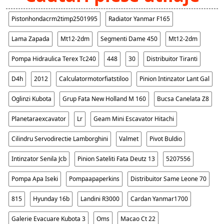
Pistonhondacrm2timp2501995
Radiator Yanmar F165
Lama Zapada
Mt12-2dm
Segmenti Dame 450
Mt12-2dm
Pompa Hidraulica Terex Tc240
448
30
Distribuitor Tiranti
D4h
2012
Calculatormotorfiatstiloo
Pinion Intinzator Lant Gal
Oglinzi Kubota
Grup Fata New Holland M 160
Bucsa Canelata Z8
Planetaraexcavator
Lr
Geam Mini Escavator Hitachi
Cilindru Servodirectie Lamborghini
Valmet
Pivot Buldio
Intinzator Senila Jcb
Pinion Sateliti Fata Deutz 13
5207556
Pompa Apa Iseki
Pompaapaperkins
Distribuitor Same Leone 70
815
Hyunday 16b
Landini R3000
Cardan Yanmar1700
Galerie Evacuare Kubota 3
Oms
Macao Ct 22