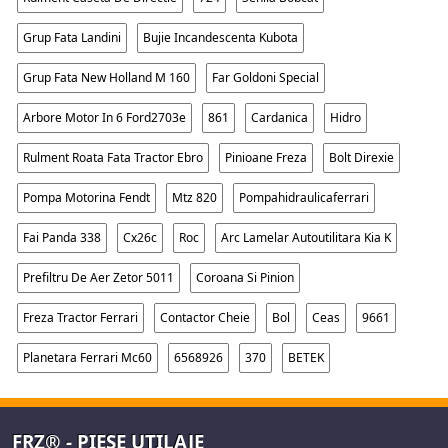
Grup Fata Landini
Bujie Incandescenta Kubota
Grup Fata New Holland M 160
Far Goldoni Special
Arbore Motor In 6 Ford2703e
861
Cardanica
Hidro
Rulment Roata Fata Tractor Ebro
Pinioane Freza
Bolt Direxie
Pompa Motorina Fendt
Mtz 820
Pompahidraulicaferrari
Fai Panda 338
Cx26c
Roc
Arc Lamelar Autoutilitara Kia K
Prefiltru De Aer Zetor 5011
Coroana Si Pinion
Freza Tractor Ferrari
Contactor Cheie
Bol
Ceas
9661
Planetara Ferrari Mc60
6568926
370
BETEK
FRZ® - PIESE UTILAJE