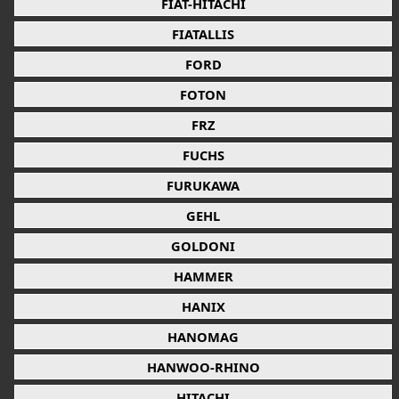
FIAT-HITACHI
FIATALLIS
FORD
FOTON
FRZ
FUCHS
FURUKAWA
GEHL
GOLDONI
HAMMER
HANIX
HANOMAG
HANWOO-RHINO
HITACHI