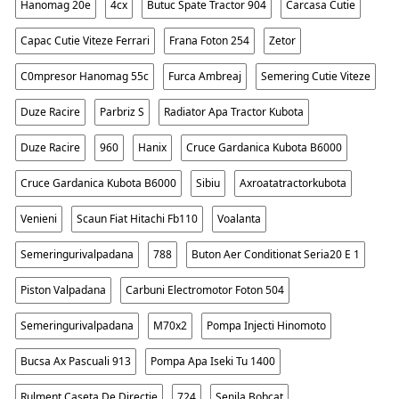
Hanomag 20e
4cx
Butuc Spate Tractor 904
Carcasa Cutie
Capac Cutie Viteze Ferrari
Frana Foton 254
Zetor
C0mpresor Hanomag 55c
Furca Ambreaj
Semering Cutie Viteze
Duze Racire
Parbriz S
Radiator Apa Tractor Kubota
Duze Racire
960
Hanix
Cruce Gardanica Kubota B6000
Cruce Gardanica Kubota B6000
Sibiu
Axroatatractorkubota
Venieni
Scaun Fiat Hitachi Fb110
Voalanta
Semeringurivalpadana
788
Buton Aer Conditionat Seria20 E 1
Piston Valpadana
Carbuni Electromotor Foton 504
Semeringurivalpadana
M70x2
Pompa Injecti Hinomoto
Bucsa Ax Pascuali 913
Pompa Apa Iseki Tu 1400
Rulment Caseta De Directie
724
Senila Bobcat