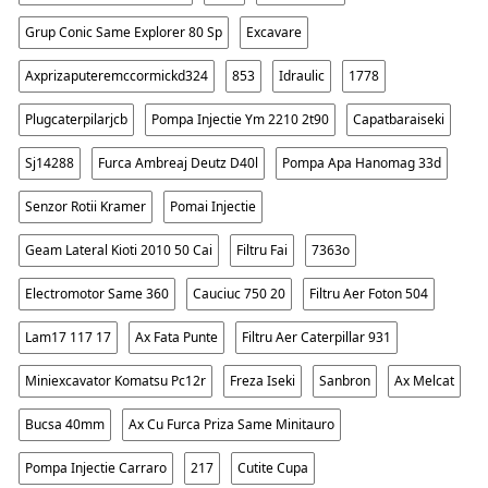
Grup Conic Same Explorer 80 Sp
Excavare
Axprizaputeremccormickd324
853
Idraulic
1778
Plugcaterpilarjcb
Pompa Injectie Ym 2210 2t90
Capatbaraiseki
Sj14288
Furca Ambreaj Deutz D40l
Pompa Apa Hanomag 33d
Senzor Rotii Kramer
Pomai Injectie
Geam Lateral Kioti 2010 50 Cai
Filtru Fai
7363o
Electromotor Same 360
Cauciuc 750 20
Filtru Aer Foton 504
Lam17 117 17
Ax Fata Punte
Filtru Aer Caterpillar 931
Miniexcavator Komatsu Pc12r
Freza Iseki
Sanbron
Ax Melcat
Bucsa 40mm
Ax Cu Furca Priza Same Minitauro
Pompa Injectie Carraro
217
Cutite Cupa