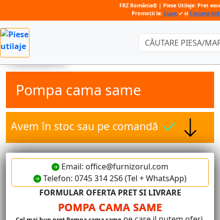
FRZ România® | Piese Utilaje: Preț exce
Promoții la:
Cupe
✓ și
Ciocane hid
Căutare:
Pompa cama same
Avem în stoc sau pe comandă
Email: office@furnizorul.com
Telefon: 0745 314 256 (Tel + WhatsApp)
FORMULAR OFERTA PRET SI LIVRARE
POMPA CAMA SAME
pe care il putem oferi.
Cel mai bun pret Pompa cama same