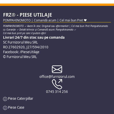
FRZ® - PIESE UTILAJE
POMPAHINOMOTO | Comandă acum | Cel mai bun Pret ♥
POMPAHINOMOTO ✓ Avem în stoc: Original sau aftermarket | Cel mai bun Pret Pompahinomoto
cu Garanție ✓ Detalii tehnice și Comandă acum: Pompahinomoto ✓
Cel mai bun pret pe care il putem oferi
Livrari 24/7 din stoc sau pe comanda
SC Furnizorul Meu SRL
RO 27602920, J27/594/2010
Facebook: /PieseUtilaje
© Furnizorul Meu SRL
office@furnizorul.com
0745 314 256
Piese Caterpillar
Piese Case