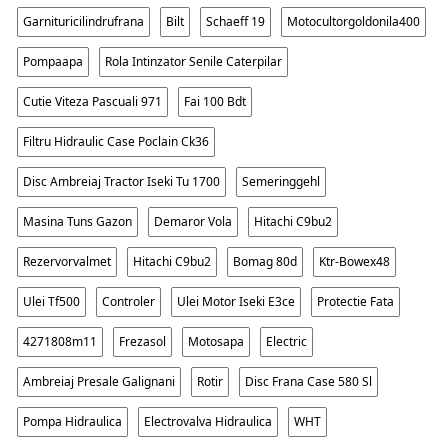
Garnituricilindrufrana
Bilt
Schaeff 19
Motocultorgoldonila400
Pompaapa
Rola Intinzator Senile Caterpilar
Cutie Viteza Pascuali 971
Fai 100 Bdt
Filtru Hidraulic Case Poclain Ck36
Disc Ambreiaj Tractor Iseki Tu 1700
Semeringgehl
Masina Tuns Gazon
Demaror Vola
Hitachi C9bu2
Rezervorvalmet
Hitachi C9bu2
Bomag 80d
Ktr-Bowex48
Ulei Tf500
Controler
Ulei Motor Iseki E3ce
Protectie Fata
4271808m11
Frezasol
Motosapa
Electric
Ambreiaj Presale Galignani
Rotir
Disc Frana Case 580 Sl
Pompa Hidraulica
Electrovalva Hidraulica
WHT