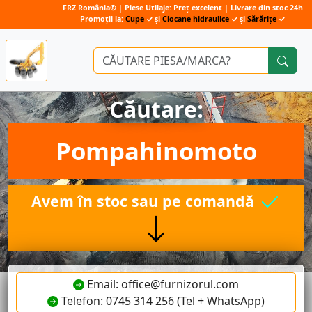
FRZ România® | Piese Utilaje: Preț excelent | Livrare din stoc 24h
Promoții la:
Cupe
✓ și
Ciocane hidraulice
✓ și
Sărărițe
✓
Căutare:
Pompahinomoto
Avem în stoc sau pe comandă
Email: office@furnizorul.com
Telefon: 0745 314 256 (Tel + WhatsApp)