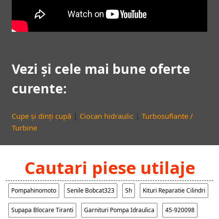
Vezi și cele mai bune oferte
curente:
|
|
Cupe și dinți cupă
Ciocan hidraulic
Turbosuflante /
Turbine
Cautari piese utilaje
Pompahinomoto
Senile Bobcat323
Sh
Kituri Reparatie Cilindri
Supapa Blocare Tiranti
Garnituri Pompa Idraulica
45-920098