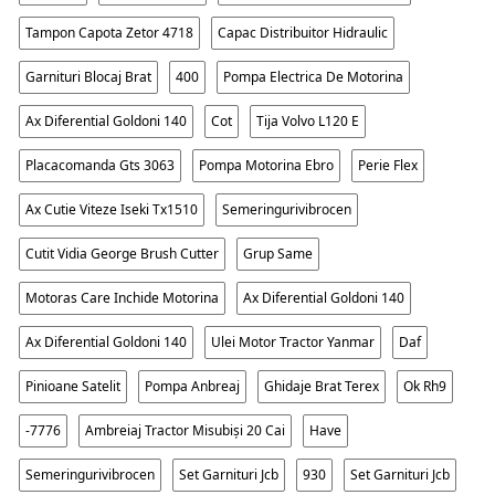
Tampon Capota Zetor 4718
Capac Distribuitor Hidraulic
Garnituri Blocaj Brat
400
Pompa Electrica De Motorina
Ax Diferential Goldoni 140
Cot
Tija Volvo L120 E
Placacomanda Gts 3063
Pompa Motorina Ebro
Perie Flex
Ax Cutie Viteze Iseki Tx1510
Semeringurivibrocen
Cutit Vidia George Brush Cutter
Grup Same
Motoras Care Inchide Motorina
Ax Diferential Goldoni 140
Ax Diferential Goldoni 140
Ulei Motor Tractor Yanmar
Daf
Pinioane Satelit
Pompa Anbreaj
Ghidaje Brat Terex
Ok Rh9
-7776
Ambreiaj Tractor Misubiși 20 Cai
Have
Semeringurivibrocen
Set Garnituri Jcb
930
Set Garnituri Jcb