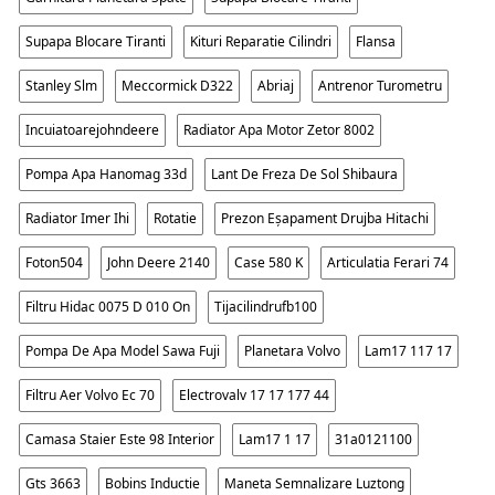
Supapa Blocare Tiranti
Kituri Reparatie Cilindri
Flansa
Stanley Slm
Meccormick D322
Abriaj
Antrenor Turometru
Incuiatoarejohndeere
Radiator Apa Motor Zetor 8002
Pompa Apa Hanomag 33d
Lant De Freza De Sol Shibaura
Radiator Imer Ihi
Rotatie
Prezon Eșapament Drujba Hitachi
Foton504
John Deere 2140
Case 580 K
Articulatia Ferari 74
Filtru Hidac 0075 D 010 On
Tijacilindrufb100
Pompa De Apa Model Sawa Fuji
Planetara Volvo
Lam17 117 17
Filtru Aer Volvo Ec 70
Electrovalv 17 17 177 44
Camasa Staier Este 98 Interior
Lam17 1 17
31a0121100
Gts 3663
Bobins Inductie
Maneta Semnalizare Luztong