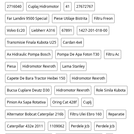
2716040
Cuplaj Hidromotor
41
27672767
Far Landini 9500 Special
Piese Utilaje Bistrita
Filtru Freon
Volvo Ec20
Liebherr A316
67891
1427-201-018-00
Transmisie Finala Kubota U25
Cardan 4x4
Ax Hidraulic Pompa Bosch
Pompa De Apa Foton T30
Filtru Ac
Piesa
Hidromotor Rexroth
Lama Stanley
Capete De Bara Tractor Heibei 150
Hidromotor Rexroth
Bucsa Cuplare Deutz D30
Hidromotor Rexroth
Role Sinila Kubota
Pinion Ax Sapa Rotativa
Oring Cat 428f
Cuplj
Alternator Bobcat Caterpilar 216b
Filtru Ulei Ebro 160
Reparatie
Caterpillar 432e 2011
1109062
Perdele Jcb
Perdele Jcb