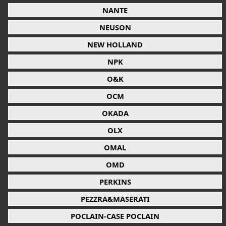
NANTE
NEUSON
NEW HOLLAND
NPK
O&K
OCM
OKADA
OLX
OMAL
OMD
PERKINS
PEZZRA&MASERATI
POCLAIN-CASE POCLAIN