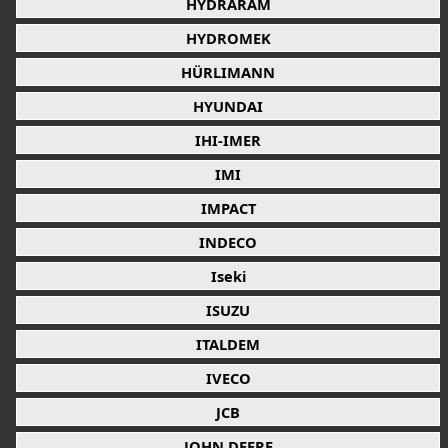
HYDRARAM
HYDROMEK
HÜRLIMANN
HYUNDAI
IHI-IMER
IMI
IMPACT
INDECO
Iseki
ISUZU
ITALDEM
IVECO
JCB
JOHN DEERE