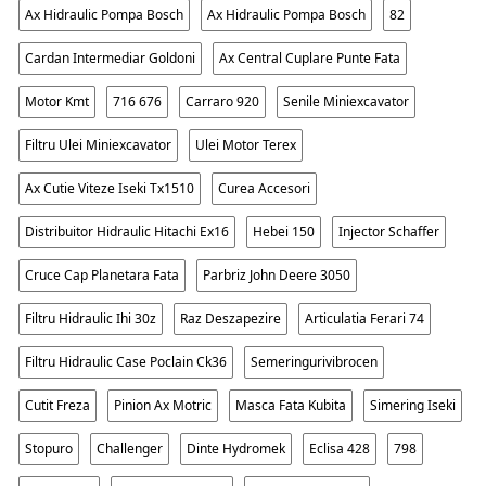
Ax Hidraulic Pompa Bosch
Ax Hidraulic Pompa Bosch
82
Cardan Intermediar Goldoni
Ax Central Cuplare Punte Fata
Motor Kmt
716 676
Carraro 920
Senile Miniexcavator
Filtru Ulei Miniexcavator
Ulei Motor Terex
Ax Cutie Viteze Iseki Tx1510
Curea Accesori
Distribuitor Hidraulic Hitachi Ex16
Hebei 150
Injector Schaffer
Cruce Cap Planetara Fata
Parbriz John Deere 3050
Filtru Hidraulic Ihi 30z
Raz Deszapezire
Articulatia Ferari 74
Filtru Hidraulic Case Poclain Ck36
Semeringurivibrocen
Cutit Freza
Pinion Ax Motric
Masca Fata Kubita
Simering Iseki
Stopuro
Challenger
Dinte Hydromek
Eclisa 428
798