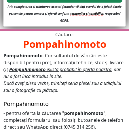
Prin completarea și trimiterea acestui formular vă dați acordul de a folosi datele
personale pentru contact și ofertă conform
termenilor și conditiilor
, respectând
GDPR.
Căutare:
Pompahinomoto
Pompahinomoto
: Consultantul de vânzări este
disponibil pentru preț, informații tehnice, stoc și livrare.
Pompahinomoto
există probabil în oferta noastră
, dar
nu a fost încă introdus în site.
Dacă aveți piesa veche, trimiteți seria piesei sau a utilajului
sau o fotografie cu plăcuța.
Pompahinomoto
- pentru oferta la căutarea "
pompahinomoto
",
completați formularul sau folosiți butoanele de telefon
direct sau WhatsApp direct (0745 314 256).