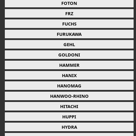
FOTON
FRZ
FUCHS
FURUKAWA
GEHL
GOLDONI
HAMMER
HANIX
HANOMAG
HANWOO-RHINO
HITACHI
HUPPI
HYDRA