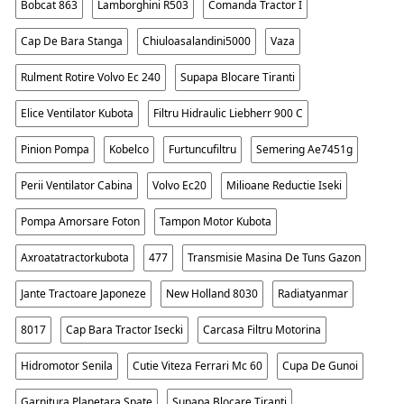
Bobcat 863
Lamborghini R503
Comanda Tractor I
Cap De Bara Stanga
Chiuloasalandini5000
Vaza
Rulment Rotire Volvo Ec 240
Supapa Blocare Tiranti
Elice Ventilator Kubota
Filtru Hidraulic Liebherr 900 C
Pinion Pompa
Kobelco
Furtuncufiltru
Semering Ae7451g
Perii Ventilator Cabina
Volvo Ec20
Milioane Reductie Iseki
Pompa Amorsare Foton
Tampon Motor Kubota
Axroatatractorkubota
477
Transmisie Masina De Tuns Gazon
Jante Tractoare Japoneze
New Holland 8030
Radiatyanmar
8017
Cap Bara Tractor Isecki
Carcasa Filtru Motorina
Hidromotor Senila
Cutie Viteza Ferrari Mc 60
Cupa De Gunoi
Garnitura Planetara Spate
Supapa Blocare Tiranti