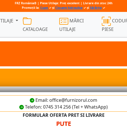
FRZ România® | Piese Utilaje: Preț excelent | Livrare din stoc 24h
Promoții la:
Cupe
✓ și
Ciocane hidraulice
✓ și
Sărărițe
✓
TILAJE
MĂRCI
CODUR
CATALOAGE
UTILAJE
PIESE
Email: office@furnizorul.com
Telefon: 0745 314 256 (Tel + WhatsApp)
FORMULAR OFERTA PRET SI LIVRARE
PUTE