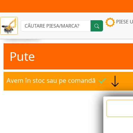
PIESE U
Căutare:
Pute
Avem în stoc sau pe comandă