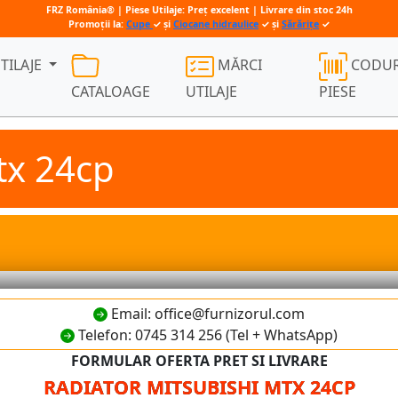
FRZ România® | Piese Utilaje: Preț excelent | Livrare din stoc 24h
Promoții la:
Cupe
✓ și
Ciocane hidraulice
✓ și
Sărărițe
✓
TILAJE
MĂRCI
CODUR
CATALOAGE
UTILAJE
PIESE
tx 24cp
Email: office@furnizorul.com
Telefon: 0745 314 256 (Tel + WhatsApp)
FORMULAR OFERTA PRET SI LIVRARE
RADIATOR MITSUBISHI MTX 24CP