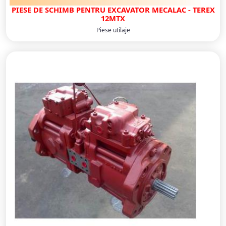
PIESE DE SCHIMB PENTRU EXCAVATOR MECALAC - TEREX
12MTX
Piese utilaje