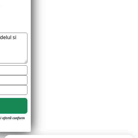
.
și ofertă conform