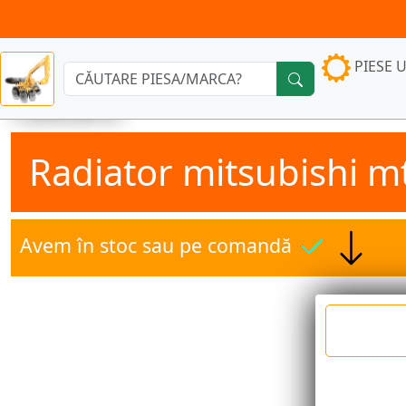
PIESE U
Căutare:
Radiator mitsubishi m
Avem în stoc sau pe comandă