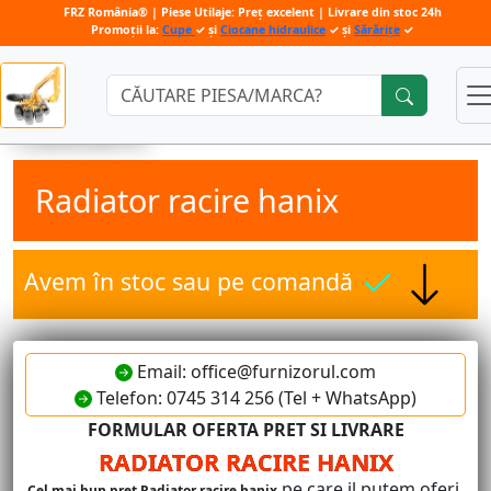
FRZ România® | Piese Utilaje: Preț excelent | Livrare din stoc 24h
Promoții la:
Cupe
✓ și
Ciocane hidraulice
✓ și
Sărărițe
✓
Căutare:
Radiator racire hanix
Avem în stoc sau pe comandă
Email: office@furnizorul.com
Telefon: 0745 314 256 (Tel + WhatsApp)
FORMULAR OFERTA PRET SI LIVRARE
RADIATOR RACIRE HANIX
pe care il putem oferi.
Cel mai bun pret Radiator racire hanix