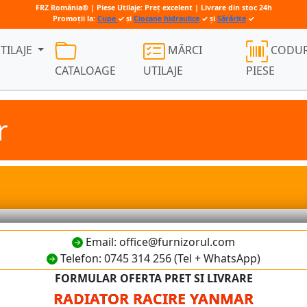
FRZ România® | Piese Utilaje: Preț excelent | Livrare din stoc 24h
Promoții la:
Cupe
✓ și
Ciocane hidraulice
✓ și
Sărărițe
✓
TILAJE
MĂRCI
CODUR
CATALOAGE
UTILAJE
PIESE
r
Email: office@furnizorul.com
Telefon: 0745 314 256 (Tel + WhatsApp)
FORMULAR OFERTA PRET SI LIVRARE
RADIATOR RACIRE YANMAR