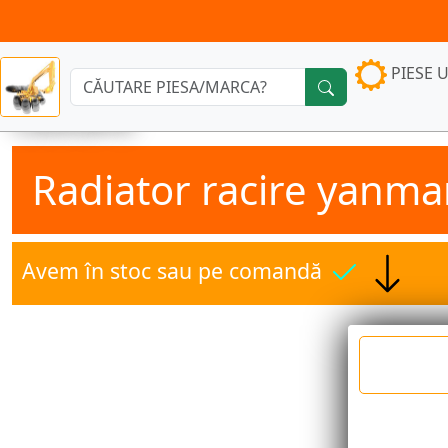
PIESE U
Căutare:
Radiator racire yanma
Avem în stoc sau pe comandă