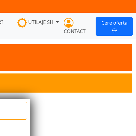
I
UTILAJE SH
Cere oferta
CONTACT