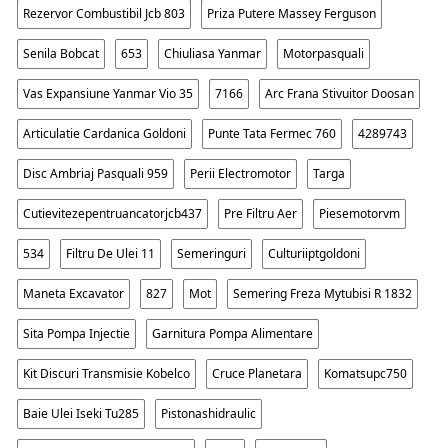
Rezervor Combustibil Jcb 803
Priza Putere Massey Ferguson
Senila Bobcat
653
Chiuliasa Yanmar
Motorpasquali
Vas Expansiune Yanmar Vio 35
7166
Arc Frana Stivuitor Doosan
Articulatie Cardanica Goldoni
Punte Tata Fermec 760
4289743
Disc Ambriaj Pasquali 959
Perii Electromotor
Targa
Cutievitezepentruancatorjcb437
Pre Filtru Aer
Piesemotorvm
534
Filtru De Ulei 11
Semeringuri
Culturiiptgoldoni
Maneta Excavator
827
Mot
Semering Freza Mytubisi R 1832
Sita Pompa Injectie
Garnitura Pompa Alimentare
Kit Discuri Transmisie Kobelco
Cruce Planetara
Komatsupc750
Baie Ulei Iseki Tu285
Pistonashidraulic