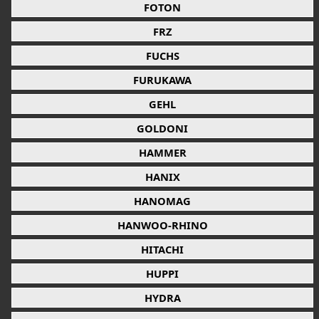
FOTON
FRZ
FUCHS
FURUKAWA
GEHL
GOLDONI
HAMMER
HANIX
HANOMAG
HANWOO-RHINO
HITACHI
HUPPI
HYDRA