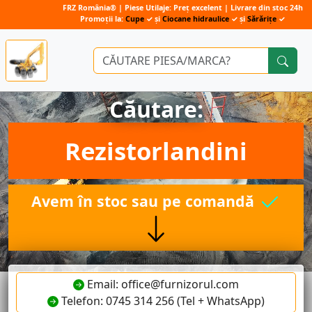
FRZ România® | Piese Utilaje: Preț excelent | Livrare din stoc 24h
Promoții la:
Cupe
✓ și
Ciocane hidraulice
✓ și
Sărărițe
✓
Căutare:
Rezistorlandini
Avem în stoc sau pe comandă
Email: office@furnizorul.com
Telefon: 0745 314 256 (Tel + WhatsApp)