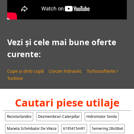
Vezi și cele mai bune oferte
curente:
|
|
Cupe și dinți cupă
Ciocan hidraulic
Turbosuflante /
Turbine
Cautari piese utilaje
Rezistorlandini
Dezmembrari Caterpillar
Hidromotor Senila
Maneta Schimbator De Viteza
6195415m91
Semering 28x38x4