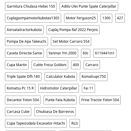
Garnitura Chiulasa Hebei 150
Aditiv Ulei Punte Spate Caterpillar
Cuplajpompamotorkubotav1305
Motor Ferguson25
1300
427
Axroatatractorkubota
Cuplaj Pompa Raf 2022 Perjins
Pompa De Apa Takeuchi
Set Motor Carraro 554
Caseta Directie Same
Yanmar Ym 2000
60c
6110441m1
Cupa Martin
Cutite Freza Goldoni
400
Carraro
Triple Spate Dfh 180
Calculator Kubota
Komatsupc750
Komatsu Pc 15 R
Hidromotor Caterpillar
Fai 11
Decantor Foton 504
Punte Fata Kubota
Frine Tractor Foton 504
Carcasa Cutie
Chiuloasa De Barreiros
Cupa Tapeizodala Excavator Hitachi
Rs2i