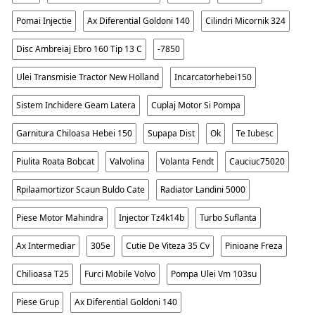
Pomai Injectie
Ax Diferential Goldoni 140
Cilindri Micornik 324
Disc Ambreiaj Ebro 160 Tip 13 C
-7850
Ulei Transmisie Tractor New Holland
Incarcatorhebei150
Sistem Inchidere Geam Latera
Cuplaj Motor Si Pompa
Garnitura Chiloasa Hebei 150
Supapa Dist
Ok
Te Iubesc
Piulita Roata Bobcat
Valvolina
Volanta Fendt
Cauciuc75020
Rpilaamortizor Scaun Buldo Cate
Radiator Landini 5000
Piese Motor Mahindra
Injector Tz4k14b
Turbo Suflanta
Ax Intermediar
305e
Cutie De Viteza 35 Cv
Pinioane Freza
Chilioasa T25
Furci Mobile Volvo
Pompa Ulei Vm 103su
Piese Grup
Ax Diferential Goldoni 140