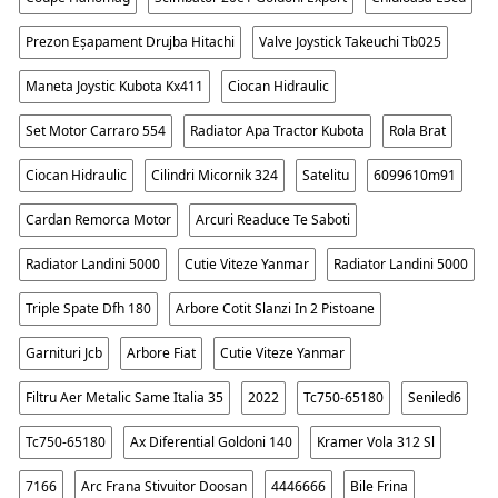
Prezon Eșapament Drujba Hitachi
Valve Joystick Takeuchi Tb025
Maneta Joystic Kubota Kx411
Ciocan Hidraulic
Set Motor Carraro 554
Radiator Apa Tractor Kubota
Rola Brat
Ciocan Hidraulic
Cilindri Micornik 324
Satelitu
6099610m91
Cardan Remorca Motor
Arcuri Readuce Te Saboti
Radiator Landini 5000
Cutie Viteze Yanmar
Radiator Landini 5000
Triple Spate Dfh 180
Arbore Cotit Slanzi In 2 Pistoane
Garnituri Jcb
Arbore Fiat
Cutie Viteze Yanmar
Filtru Aer Metalic Same Italia 35
2022
Tc750-65180
Seniled6
Tc750-65180
Ax Diferential Goldoni 140
Kramer Vola 312 Sl
7166
Arc Frana Stivuitor Doosan
4446666
Bile Frina