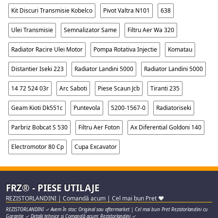
Kit Discuri Transmisie Kobelco
Pivot Valtra N101
638
Ulei Transmisie
Semnalizator Same
Filtru Aer Wa 320
Radiator Racire Ulei Motor
Pompa Rotativa Injectie
Komatau
Distantier Iseki 223
Radiator Landini 5000
Radiator Landini 5000
14 72 524 03r
Arc Saboti
Piese Scaun Jcb
Tiranti 235
Geam Kioti Dk551c
Puntevola
5200-1567-0
Radiatoriseki
Parbriz Bobcat S 530
Filtru Aer Foton
Ax Diferential Goldoni 140
Electromotor 80 Cp
Cupa Excavator
FRZ® - PIESE UTILAJE
REZISTORLANDINI | Comandă acum | Cel mai bun Pret ♥
REZISTORLANDINI ✓ Avem în stoc: Original sau aftermarket | Cel mai bun Pret Rezistorlandini cu
Garanție ✓ Detalii tehnice și Comandă acum: Rezistorlandini ✓