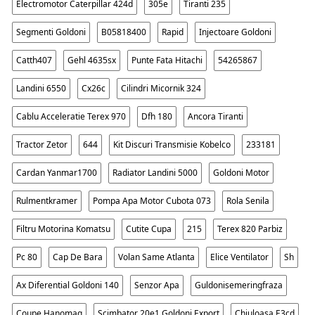
Electromotor Caterpillar 424d
305e
Tiranti 235
Segmenti Goldoni
B05818400
Rapid
Injectoare Goldoni
Catth407
Gehl 4635sx
Punte Fata Hitachi
54265867
Landini 6550
Cx26c
Cilindri Micornik 324
Cablu Acceleratie Terex 970
Dfh 180
Ancora Tiranti
Tractor Zetor
644
Kit Discuri Transmisie Kobelco
233181
Cardan Yanmar1700
Radiator Landini 5000
Goldoni Motor
Rulmentkramer
Pompa Apa Motor Cubota 073
Rola Senila
Filtru Motorina Komatsu
Cutite Cupa
215
Terex 820 Parbiz
Pc 80
Cap De Bara
Volan Same Atlanta
Elice Ventilator
Sh
Ax Diferential Goldoni 140
Senzor Apa
Guldonisemeringfraza
Coupe Hanomag
Scimbator 20e1 Goldoni Export
Chiuloasa E3cd