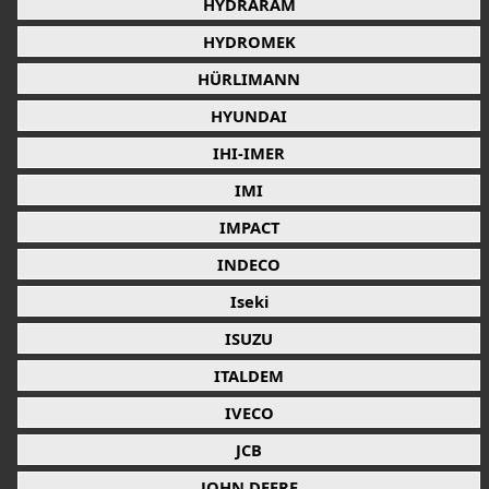
HYDRARAM
HYDROMEK
HÜRLIMANN
HYUNDAI
IHI-IMER
IMI
IMPACT
INDECO
Iseki
ISUZU
ITALDEM
IVECO
JCB
JOHN DEERE