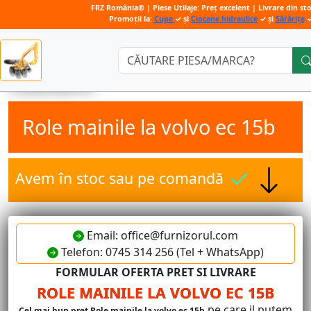
FRZ România® | Piese Utilaje: Preț excelent | Livrare din st
Promoții la:
Cupe
✓ și
Ciocane hidraulice
✓ și
Sărărițe
Căutare:
Role mainile la volvo ec 15b
Avem în stoc sau pe comandă
Email: office@furnizorul.com
Telefon: 0745 314 256 (Tel + WhatsApp)
FORMULAR OFERTA PRET SI LIVRARE
ROLE MAINILE LA VOLVO EC 15B
pe care il putem
Cel mai bun pret Role mainile la volvo ec 15b