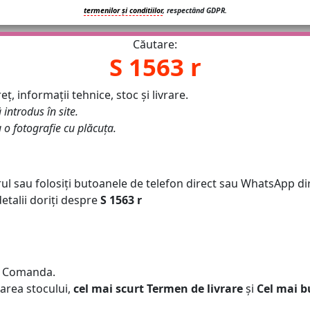
termenilor și conditiilor
, respectând GDPR.
Căutare:
S 1563 r
ț, informații tehnice, stoc și livrare.
 introdus în site.
u o fotografie cu plăcuța.
ul sau folosiți butoanele de telefon direct sau WhatsApp dir
talii doriți despre
S 1563 r
 Comanda.
area stocului,
cel mai scurt Termen de livrare
și
Cel mai b