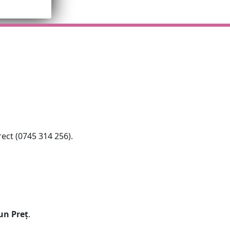
ect (0745 314 256).
un Preț
.