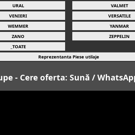
URAL
VALMET
VENIERI
VERSATILE
WEMMER
YANMAR
ZANO
ZEPPELIN
_TOATE
Reprezentanta Piese utilaje
upe - Cere oferta: Sună / WhatsAp