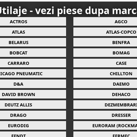
tilaje - vezi piese dupa mar
ACTROS
AGCO
ATLAS
ATLAS-COPCO
BELARUS
BENFRA
BOBCAT
BOMAG
CARRARO
CASE
ICAGO PNEUMATIC
CHILLTON
D&A
DAEMO
DAVID BROWN
DEHACO
DEUTZ ALLIS
DEZMEMBRAR
DRAGO
DRESSER
EURODIG
EURORAM (ROCKMA
FENDT
FERMEC