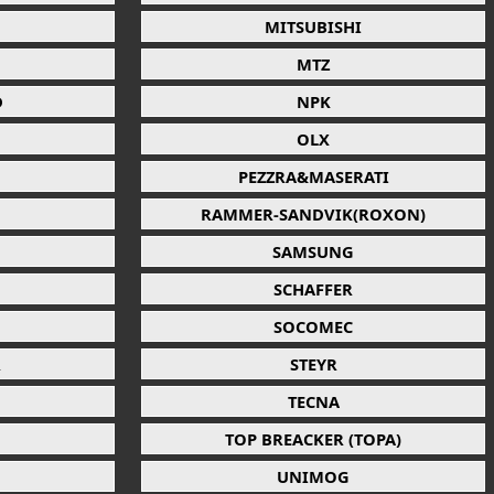
MITSUBISHI
MTZ
D
NPK
OLX
PEZZRA&MASERATI
RAMMER-SANDVIK(ROXON)
SAMSUNG
SCHAFFER
SOCOMEC
R
STEYR
TECNA
TOP BREACKER (TOPA)
UNIMOG