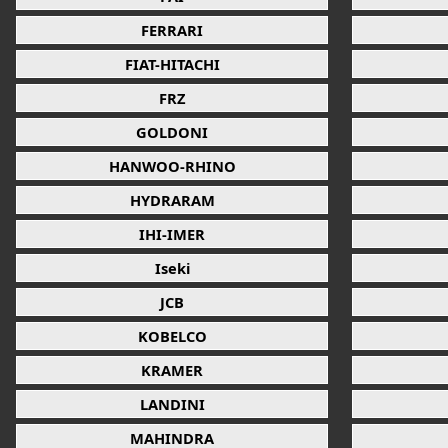
FERRARI
FIAT-HITACHI
FRZ
GOLDONI
HANWOO-RHINO
HYDRARAM
IHI-IMER
Iseki
JCB
KOBELCO
KRAMER
LANDINI
MAHINDRA