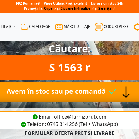
FRZ România® | Piese Utilaje: Preț excelent | Livrare din stoc 24h
Promoții la:
Cupe
✓ și
Ciocane hidraulice
✓ și
Sărărițe
✓
UTILAJE
CATALOAGE
MĂRCI UTILAJE
CODURI PIESE
Căutare:
S 1563 r
Avem în stoc sau pe comandă
Email: office@furnizorul.com
Telefon: 0745 314 256 (Tel + WhatsApp)
FORMULAR OFERTA PRET SI LIVRARE