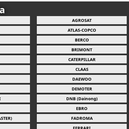
ca
AGROSAT
ATLAS-COPCO
BERCO
BRIMONT
CATERPILLAR
CLAAS
DAEWOO
DEMOTER
I
DNB (Dainong)
EBRO
STER)
FADROMA
FERRARI