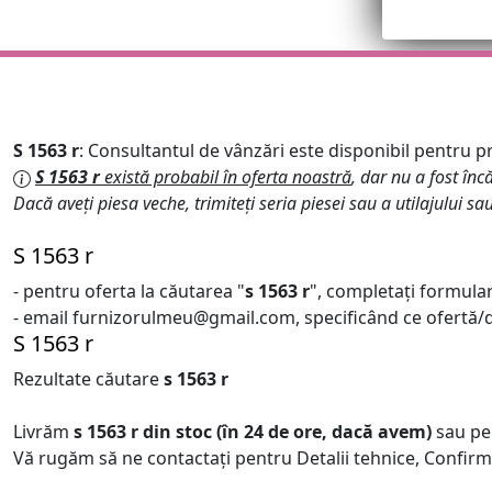
S 1563 r
: Consultantul de vânzări este disponibil pentru pre
S 1563 r
există probabil în oferta noastră
, dar nu a fost încă
Dacă aveți piesa veche, trimiteți seria piesei sau a utilajului sa
S 1563 r
- pentru oferta la căutarea "
s 1563 r
", completați formular
- email furnizorulmeu@gmail.com, specificând ce ofertă/de
S 1563 r
Rezultate căutare
s 1563 r
Livrăm
s 1563 r
din stoc (în 24 de ore, dacă avem)
sau pe
Vă rugăm să ne contactați pentru Detalii tehnice, Confirm