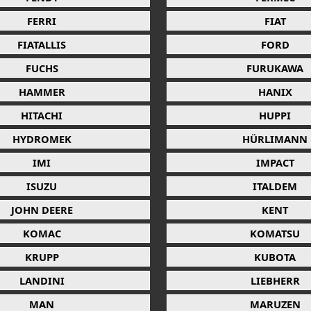
FERRI
FIAT
FIATALLIS
FORD
FUCHS
FURUKAWA
HAMMER
HANIX
HITACHI
HUPPI
HYDROMEK
HÜRLIMANN
IMI
IMPACT
ISUZU
ITALDEM
JOHN DEERE
KENT
KOMAC
KOMATSU
KRUPP
KUBOTA
LANDINI
LIEBHERR
MAN
MARUZEN