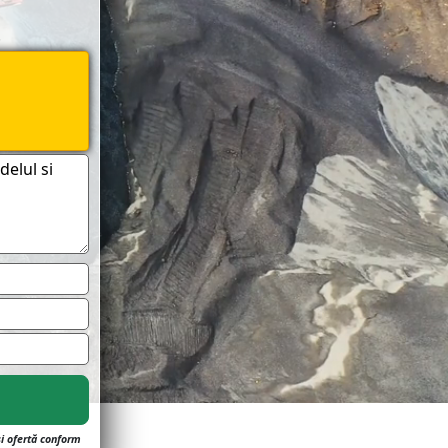
.
și ofertă conform