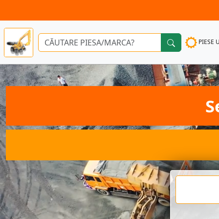
PIESE 
S