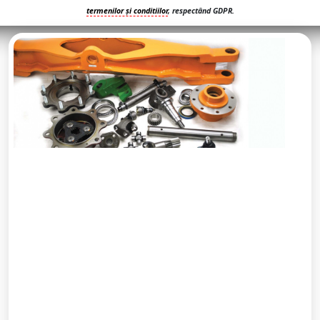
termenilor și conditiilor
, respectând GDPR.