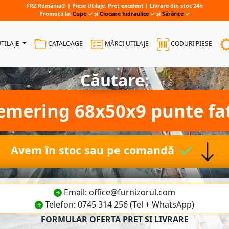
FRZ România® | Piese Utilaje: Preț excelent | Livrare din stoc 24h
Promoții la:
Cupe
✓ și
Ciocane hidraulice
✓ și
Sărărițe
✓
UTILAJE
CATALOAGE
MĂRCI UTILAJE
CODURI PIESE
Căutare:
emering 68x50x9 punte fa
Avem în stoc sau pe comandă
Email: office@furnizorul.com
Telefon: 0745 314 256 (Tel + WhatsApp)
FORMULAR OFERTA PRET SI LIVRARE