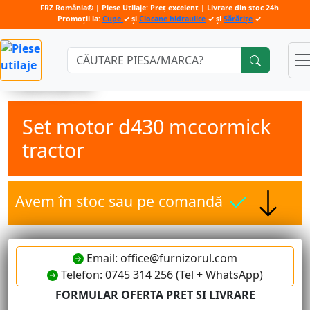
FRZ România® | Piese Utilaje: Preț excelent | Livrare din stoc 24h
Promoții la:
Cupe
✓ și
Ciocane hidraulice
✓ și
Sărărițe
✓
Căutare:
Set motor d430 mccormick
tractor
Avem în stoc sau pe comandă
Email: office@furnizorul.com
Telefon: 0745 314 256 (Tel + WhatsApp)
FORMULAR OFERTA PRET SI LIVRARE