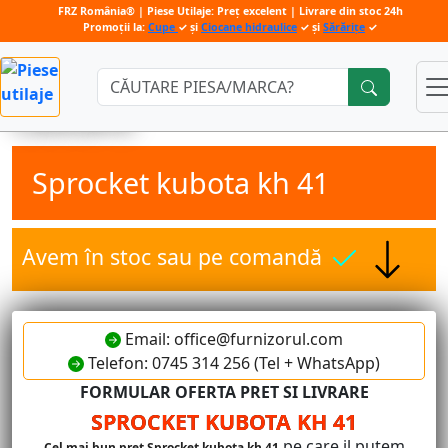
FRZ România® | Piese Utilaje: Preț excelent | Livrare din stoc 24h
Promoții la:
Cupe
✓ și
Ciocane hidraulice
✓ și
Sărărițe
✓
Căutare:
Sprocket kubota kh 41
Avem în stoc sau pe comandă
Email: office@furnizorul.com
Telefon: 0745 314 256 (Tel + WhatsApp)
FORMULAR OFERTA PRET SI LIVRARE
SPROCKET KUBOTA KH 41
pe care il putem
Cel mai bun pret Sprocket kubota kh 41